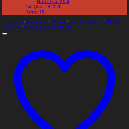
Nước Giải Khát
Giỏ Quà Tết 2026
Rượu Tết
Trang chủ
/
Sản phẩm
/
Whisky
/
Xuất Xứ Whisky
/
Whisky
Scotland
/
Blended Scotch Whisky