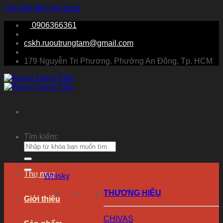
Chuyển đến nội dung
0906366361
cskh.ruoutrungtam@gmail.com
179 Nguyễn Tri Phương, Phường An Đông, Tp. HCM
Tìm kiếm:
Thu mua
Whisky
THƯƠNG HIỆU
Giới thiệu
CHIVAS