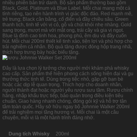
nhiều phiên bản trứ danh. Bộ sản phẩm thường bao gồm
Black, Gold, Platinum và Blue Label. Mỗi chai mang một cá
tính riêng, tạo nên hành trình vị giác độc đáo. Red mạnh mẽ,
trẻ trung; Black cân bằng, cổ điển và đầy chiều sâu. Green
thanh lịch, tinh tế với vị cỏ, gỗ và chút khói nhẹ nhàng. Gold
sang trọng, mượt mà với mật ong, trái cây và gia vị ngọt.
Blue là đỉnh cao tinh hoa, phong phú, êm dịu và đầy cuốn
hút. Mỗi chai 200ml thiết kế tinh xảo, tiện lợi và phù hợp cho
trải nghiệm cá nhân. Bộ quà tặng được đóng hộp trang nhã,
thích hợp trưng bày hoặc biếu tặng.
Đây là lựa chọn lý tưởng cho người mới khám phá whisky
cao cấp. Sản phẩm thể hiện phong cách sống hiện đại và gu
thưởng thức tinh tế. Dùng trong tiệc nhỏ, gặp gỡ bạn bè
hoặc các dịp lễ quan trọng. Thích hợp cho doanh nhân,
người thành đạt hoặc người yêu rượu sưu tầm. Rượu chính
hãng, nhập khẩu trực tiếp, bảo quản trong điều kiện tiêu
chuẩn. Giao hàng nhanh chóng, đóng gói kỹ và hỗ trợ tận
tâm toàn quốc. Hãy sở hữu ngay bộ Johnnie Walker 200ml
để trải nghiệm mọi tầng hương vị. Mỗi chai là một câu
chuyện, mỗi vị là một hành trình đáng nhớ.
Dung tích Whisky
200ml