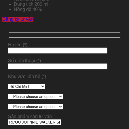
Dung tích:
200 ml
Nồng độ:
40%
Đăng ký tư vấn
Họ tên (*)
Số điện thoại (*)
Khu vực liên hệ (*)
Sản phẩm cần tư vấn