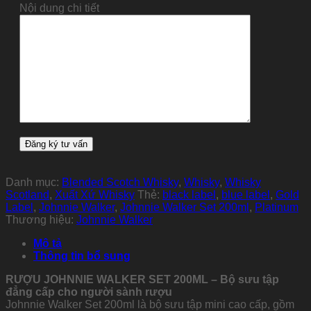
Nội dung chi tiết
Danh mục:
Blended Scotch Whisky
,
Whisky
,
Whisky
Scotland
,
Xuất Xứ Whisky
Thẻ:
black label
,
blue label
,
Gold
Label
,
Johnnie Walker
,
Johnnie Walker Set 200ml
,
Platinum
Thương hiệu:
Johnnie Walker
Mô tả
Thông tin bổ sung
RƯỢU JOHNNIE WALKER SET 200ML – Bộ sưu tập
đẳng cấp cho người sành rượu
Johnnie Walker Set 200ml là bộ sưu tập mini cao cấp, gồm