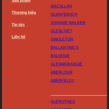
Sản phẩm
MACALLAN
Thương hiệu
GLENFIDDICH
JOHNNIE WALKER
Tin tức
GLENLIVET
Liên hệ
SINGLETON
BALLANTINE’S
BALVENIE
GLENMORANGIE
ABERLOUR
ABERFELDY
GLEROTHES