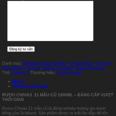
Danh mục:
Blended Scotch Whisky
,
Chivas Regal
,
Thương
Hiệu Whisky
,
Whisky
,
Whisky Scotland
,
Xuất Xứ Whisky
Thẻ:
chivas 21
Thương hiệu:
Chivas Regal
Mô tả
Thông tin bổ sung
RƯỢU CHIVAS 21 MẪU CŨ 1000ML – ĐẲNG CẤP VƯỢT
THỜI GIAN
Rượu Chivas 21 mẫu cũ là dòng whisky hoàng gia danh
tiếng của Scotland. Sản phẩm được ra mắt lần đầu để tôn