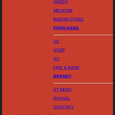
HARDY
MEUKOW
BARON OTARD
PHÂN HẠNG
VS
VSOP
XO
FINE & RARE
BRANDY
ST REMY
RAYNAL
SUNTORY