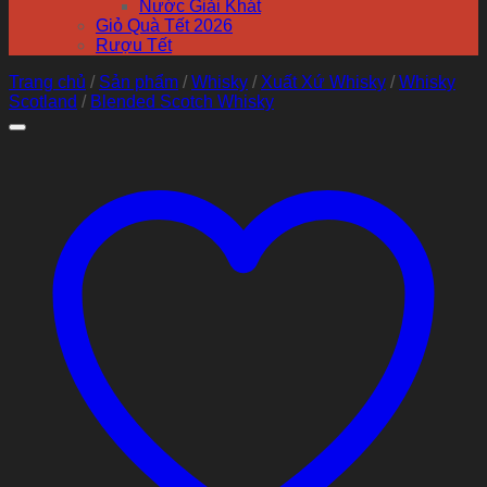
Nước Giải Khát
Giỏ Quà Tết 2026
Rượu Tết
Trang chủ
/
Sản phẩm
/
Whisky
/
Xuất Xứ Whisky
/
Whisky
Scotland
/
Blended Scotch Whisky