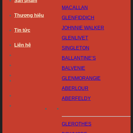
Sản phẩm
MACALLAN
Thương hiệu
GLENFIDDICH
JOHNNIE WALKER
Tin tức
GLENLIVET
Liên hệ
SINGLETON
BALLANTINE’S
BALVENIE
GLENMORANGIE
ABERLOUR
ABERFELDY
GLEROTHES