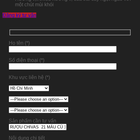
một chút mùi khói
Đăng ký tư vấn
Họ tên (*)
Số điện thoại (*)
Khu vực liên hệ (*)
Sản phẩm cần tư vấn
Nội dung chi tiết