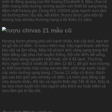
vinh lễ đăng quang của Nữ hoàng Elizabeth II. Mẫu chai cổ
điển mang biểu tượng vương quyền với thiết kế sang trọng,
đậm chất hoàng gia. Dung tích 1000ml giúp người sưu tầm
và thưởng thức lâu dài, tiết kiệm. Rượu được pha trộn từ
những loại whisky thượng hạng ủ tối thiểu 21 năm.
Hương thơm phong phú với hạnh nhân, trái cây khô, kẹo bơ
và gỗ sồi cổ điển. Vị rượu mềm mại, hậu ngọt thanh, kết thúc
kéo dài và ấm nồng. Màu hổ phách ánh vàng sang trọng thể
hiện đẳng cấp pha chế truyền thống. Độ cồn 40% dễ uống,
thích hợp dùng nguyên chất hoặc với ít đá lạnh. Thưởng
thức ngon nhất ở nhiệt độ 20 đến 22 độ C để giữ trọn hương
vị. Kết hợp hoàn hảo cùng socola đen, phô mai xanh, hoặc
các món nướng sang trọng. Chivas 21 mẫu cũ được đánh
giá cao bởi giới yêu whisky cổ điển. Là món quà đẳng cấp
cho doanh nhân, đối tác và người thân dịp Tết, lễ lớn. Đây là
sự lựa chọn tuyệt vời cho người yêu thích sự hoài niệm và
sưu tầm giá trị lâu dài.