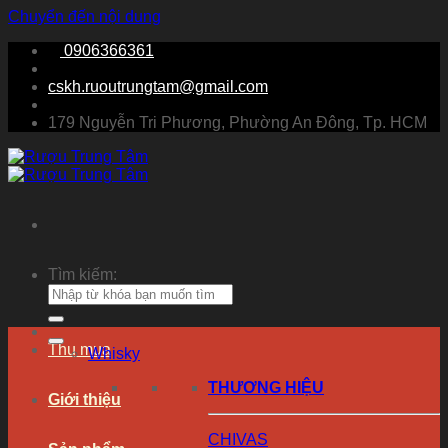
Chuyển đến nội dung
0906366361
cskh.ruoutrungtam@gmail.com
179 Nguyễn Tri Phương, Phường An Đông, Tp. HCM
Tìm kiếm:
Thu mua
Whisky
THƯƠNG HIỆU
Giới thiệu
CHIVAS