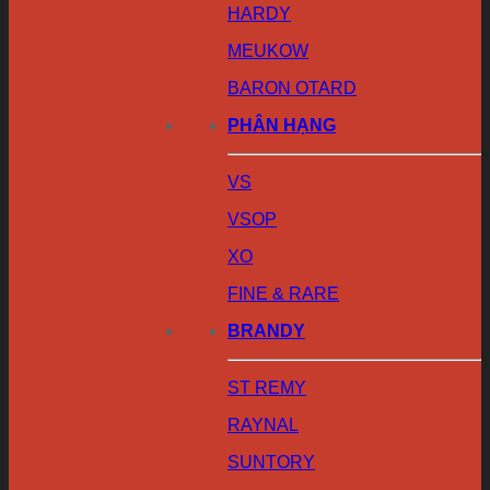
HARDY
MEUKOW
BARON OTARD
PHÂN HẠNG
VS
VSOP
XO
FINE & RARE
BRANDY
ST REMY
RAYNAL
SUNTORY