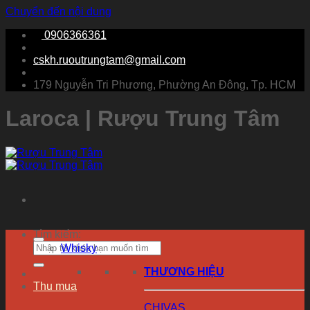
Chuyển đến nội dung
0906366361
cskh.ruoutrungtam@gmail.com
179 Nguyễn Tri Phương, Phường An Đông, Tp. HCM
Laroca | Rượu Trung Tâm
Tìm kiếm:
Whisky
THƯƠNG HIỆU
Thu mua
CHIVAS