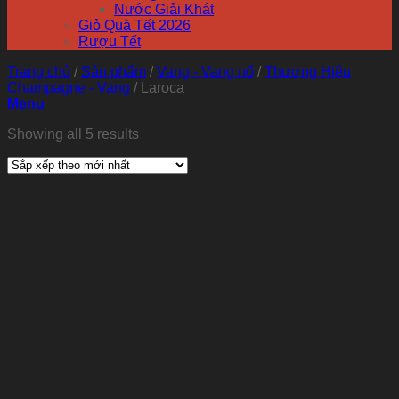
Nước Giải Khát
Giỏ Quà Tết 2026
Rượu Tết
Trang chủ
/
Sản phẩm
/
Vang - Vang nổ
/
Thương Hiệu
Champagne - Vang
/
Laroca
Menu
Showing all 5 results