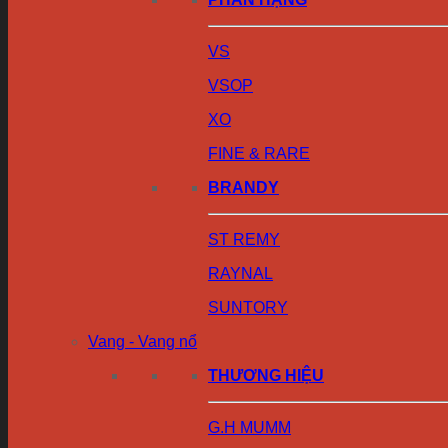
VS
VSOP
XO
FINE & RARE
BRANDY
ST REMY
RAYNAL
SUNTORY
Vang - Vang nổ
THƯƠNG HIỆU
G.H MUMM