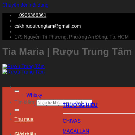
Chuyển đến nội dung
0906366361
cskh.ruoutrungtam@gmail.com
179 Nguyễn Tri Phương, Phường An Đông, Tp. HCM
Tia Maria | Rượu Trung Tâm
Whisky
Tìm kiếm:
THƯƠNG HIỆU
Thu mua
CHIVAS
MACALLAN
Giới thiệu