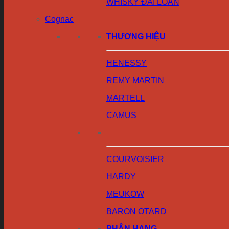
WHISKY ĐÀI LOAN
Cognac
THƯƠNG HIỆU
HENESSY
REMY MARTIN
MARTELL
CAMUS
COURVOISIER
HARDY
MEUKOW
BARON OTARD
PHÂN HẠNG