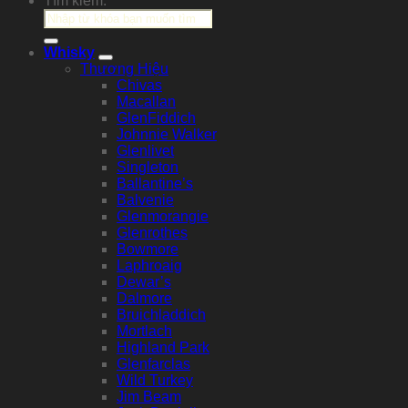
Tìm kiếm:
Whisky
Thương Hiệu
Chivas
Macallan
GlenFiddich
Johnnie Walker
Glenlivet
Singleton
Ballantine’s
Balvenie
Glenmorangie
Glenrothes
Bowmore
Laphroaig
Dewar’s
Dalmore
Bruichladdich
Mortlach
Highland Park
Glenfarclas
Wild Turkey
Jim Beam