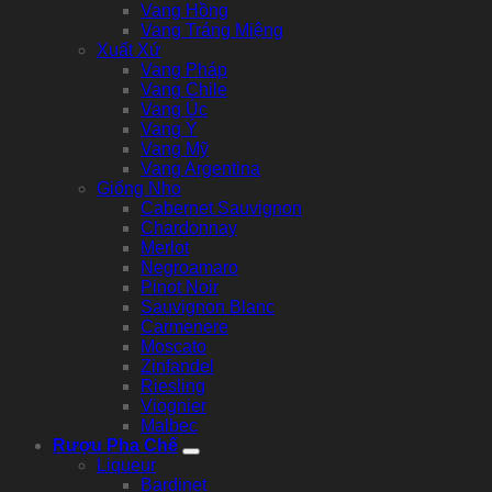
Vang Hồng
Vang Tráng Miệng
Xuất Xứ
Vang Pháp
Vang Chile
Vang Úc
Vang Ý
Vang Mỹ
Vang Argentina
Giống Nho
Cabernet Sauvignon
Chardonnay
Merlot
Negroamaro
Pinot Noir
Sauvignon Blanc
Carmenere
Moscato
Zinfandel
Riesling
Viognier
Malbec
Rượu Pha Chế
Liqueur
Bardinet