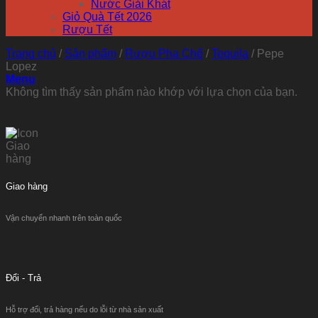
Nước Giải Khát
Giỏ Quà Tết 2026
Rượu Tết
Trang chủ
/
Sản phẩm
/
Rượu Pha Chế
/
Tequila
/
Pepe
Lopez
Menu
Không tìm thấy sản phẩm nào khớp với lựa chọn của bạn.
Giao hàng
Vận chuyển nhanh trên toàn quốc
Đổi - Trả
Hỗ trợ đổi, trả hàng nếu do lỗi từ nhà sản xuất