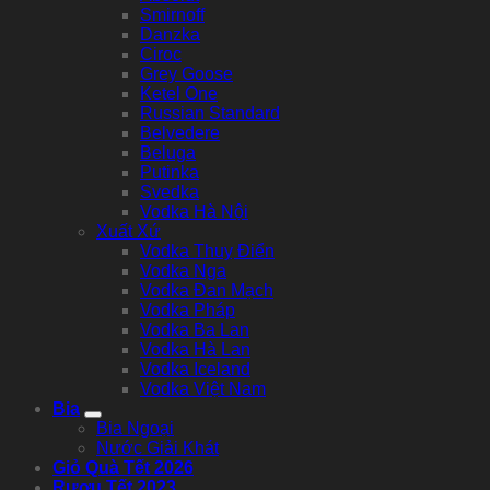
Smirnoff
Danzka
Ciroc
Grey Goose
Ketel One
Russian Standard
Belvedere
Beluga
Putinka
Svedka
Vodka Hà Nội
Xuất Xứ
Vodka Thuỵ Điển
Vodka Nga
Vodka Đan Mạch
Vodka Pháp
Vodka Ba Lan
Vodka Hà Lan
Vodka Iceland
Vodka Việt Nam
Bia
Bia Ngoại
Nước Giải Khát
Giỏ Quà Tết 2026
Rượu Tết 2023