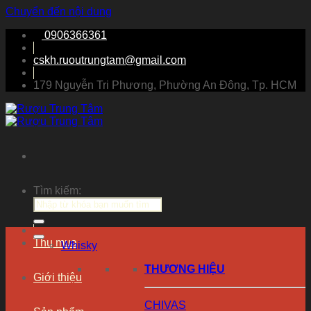
Chuyển đến nội dung
0906366361
cskh.ruoutrungtam@gmail.com
179 Nguyễn Tri Phương, Phường An Đông, Tp. HCM
Pepe
Lopez
|
Rượu
Tìm kiếm:
Trung
Tâm
Thu mua
Whisky
THƯƠNG HIỆU
Giới thiệu
CHIVAS