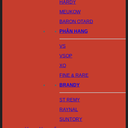
HARDY
MEUKOW
BARON OTARD
PHÂN HẠNG
VS
VSOP
XO
FINE & RARE
BRANDY
ST REMY
RAYNAL
SUNTORY