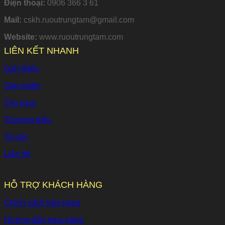
Điện thoại:
0906 366 3 61
Mail:
cskh.ruoutrungtam@gmail.com
Website:
www.ruoutrungtam.com
LIÊN KẾT NHANH
Giới thiệu
Sản phẩm
Thu mua
Thương hiệu
Tin tức
Liên hệ
HỖ TRỢ KHÁCH HÀNG
Chính sách bán hàng
Hướng dẫn mua hàng