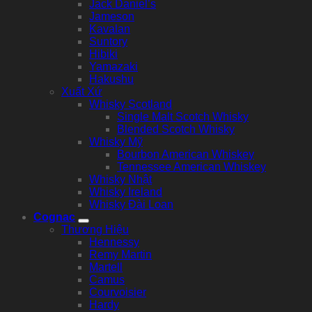
Jack Daniel’s
Jameson
Kavalan
Suntory
Hibiki
Yamazaki
Hakushu
Xuất Xứ
Whisky Scotland
Single Malt Scotch Whisky
Blended Scotch Whisky
Whisky Mỹ
Bourbon American Whiskey
Tennessee American Whiskey
Whisky Nhật
Whisky Ireland
Whisky Đài Loan
Cognac
Thương Hiệu
Hennessy
Remy Martin
Martell
Camus
Courvoisier
Hardy