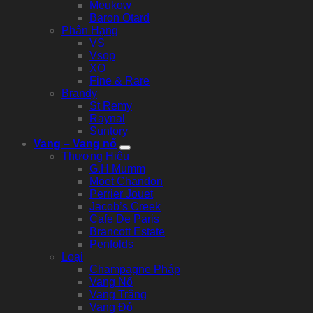
Meukow
Baron Otard
Phân Hạng
VS
Vsop
XO
Fine & Rare
Brandy
St Remy
Raynal
Suntory
Vang – Vang nổ
Thương Hiệu
G.H Mumm
Moet Chandon
Perrier Jouet
Jacob’s Creek
Cafe De Paris
Brancott Estate
Penfolds
Loại
Champagne Pháp
Vang Nổ
Vang Trắng
Vang Đỏ