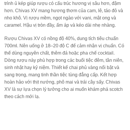
trình ủ kép giúp rượu có cấu trúc hương vị sâu hơn, đậm
hơn. Chivas XV mang hương thơm của cam, lê, táo đỏ và
nho khô. Vị rượu mềm, ngọt ngào với vani, mật ong và
caramel. Hậu vị tròn đầy, ấm áp và kéo dài nhẹ nhàng.
Rượu Chivas XV có nồng độ 40%, dung tích tiêu chuẩn
700ml. Nên uống ở 18–20 độ C để cảm nhận vị chuẩn. Có
thể dùng nguyên chất, thêm đá hoặc pha chế cocktail.
Dòng rượu này phù hợp trong các buổi tiệc đêm, tân niên,
sinh nhật hay kỷ niệm. Thiết kế chai phủ vàng nổi bật và
sang trọng, mang tinh thần tiệc tùng đẳng cấp. Kết hợp
hoàn hảo với thịt nướng, phô mai và trái cây sấy. Chivas
XV là sự lựa chọn lý tưởng cho ai muốn khám phá scotch
theo cách mới lạ.