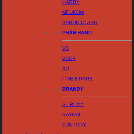
HARDY
MEUKOW
BARON OTARD
PHÂN HẠNG
VS
VSOP
XO
FINE & RARE
BRANDY
ST REMY
RAYNAL
SUNTORY