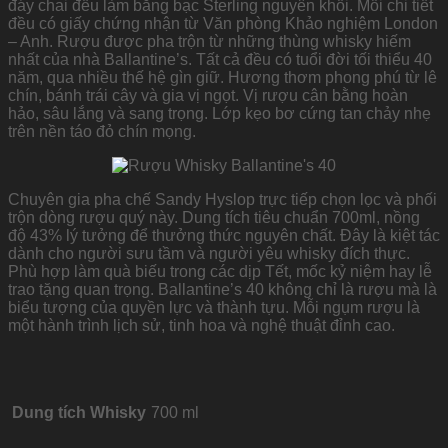
đáy chai đều làm bằng bạc Sterling nguyên khối. Mỗi chi tiết
đều có giấy chứng nhận từ Văn phòng Khảo nghiệm London
– Anh. Rượu được pha trộn từ những thùng whisky hiếm
nhất của nhà Ballantine’s. Tất cả đều có tuổi đời tối thiểu 40
năm, qua nhiều thế hệ gìn giữ. Hương thơm phong phú từ lê
chín, bánh trái cây và gia vị ngọt. Vị rượu cân bằng hoàn
hảo, sâu lắng và sang trọng. Lớp kẹo bơ cứng tan chảy nhẹ
trên nền táo đỏ chín mọng.
Chuyên gia pha chế Sandy Hyslop trực tiếp chọn lọc và phối
trộn dòng rượu quý này. Dung tích tiêu chuẩn 700ml, nồng
độ 43% lý tưởng để thưởng thức nguyên chất. Đây là kiệt tác
dành cho người sưu tầm và người yêu whisky đích thực.
Phù hợp làm quà biếu trong các dịp Tết, mốc kỷ niệm hay lễ
trao tặng quan trọng. Ballantine’s 40 không chỉ là rượu mà là
biểu tượng của quyền lực và thành tựu. Mỗi ngụm rượu là
một hành trình lịch sử, tinh hoa và nghệ thuật đỉnh cao.
Dung tích Whisky
700 ml