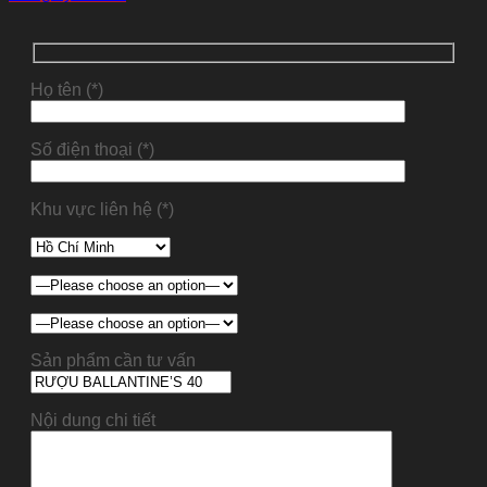
Họ tên (*)
Số điện thoại (*)
Khu vực liên hệ (*)
Sản phẩm cần tư vấn
Nội dung chi tiết