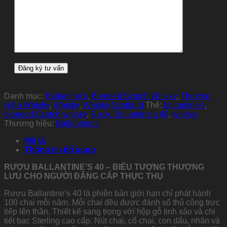
Danh mục:
Ballantine's
,
Blended Scotch Whisky
,
Thương
Hiệu Whisky
,
Whisky
,
Whisky Scotland
Thẻ:
ballantine's
,
blended Scotch whisky
,
Rượu Ballantine’s 40
,
whisky
Thương hiệu:
Ballantine’s
Mô tả
Thông tin bổ sung
RƯỢU BALLANTINE’S 40 – BIỂU TƯỢNG THƯỢNG
LƯU CHO NGƯỜI ĐẲNG CẤP THỰC THỤ
Rượu Ballantine’s 40 là phiên bản giới hạn chỉ phát hành
100 chai mỗi năm. Mỗi chai đều được đánh số thủ công trực
tiếp lên thân. Thiết kế sang trọng với hộp gỗ tinh xảo và chi
tiết bạc Sterling cao cấp. Nút chai, cổ chai, con dấu, nhãn và