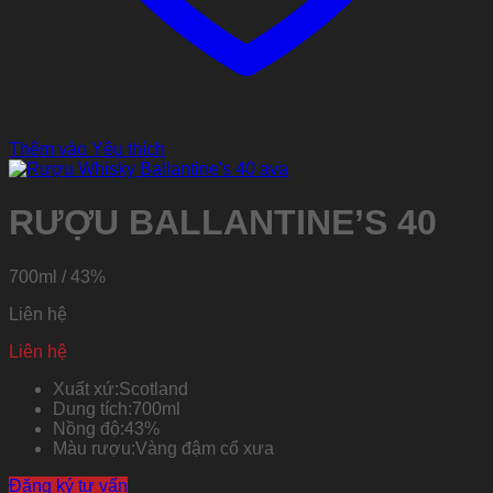
Thêm vào Yêu thích
RƯỢU BALLANTINE’S 40
700ml / 43%
Liên hệ
Liên hệ
Xuất xứ:
Scotland
Dung tích:
700ml
Nồng độ:
43%
Màu rượu:
Vàng đậm cổ xưa
Đăng ký tư vấn