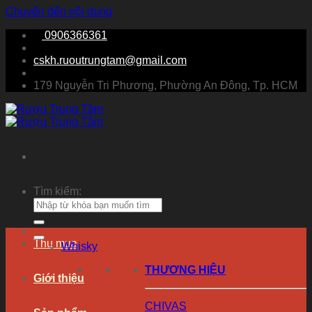
Chuyển đến nội dung
0906366361
cskh.ruoutrungtam@gmail.com
179 Nguyễn Tri Phương, Phường An Đông, Tp. HCM
Tìm kiếm:
Thu mua
Whisky
THƯƠNG HIỆU
Giới thiệu
CHIVAS