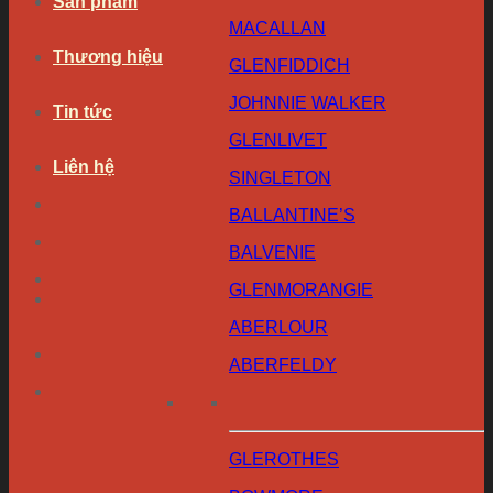
Sản phẩm
MACALLAN
Thương hiệu
GLENFIDDICH
JOHNNIE WALKER
Tin tức
GLENLIVET
Liên hệ
SINGLETON
BALLANTINE’S
BALVENIE
GLENMORANGIE
ABERLOUR
ABERFELDY
GLEROTHES