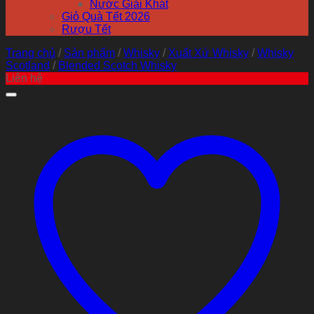
Nước Giải Khát
Giỏ Quà Tết 2026
Rượu Tết
Trang chủ
/
Sản phẩm
/
Whisky
/
Xuất Xứ Whisky
/
Whisky
Scotland
/
Blended Scotch Whisky
Liên hệ