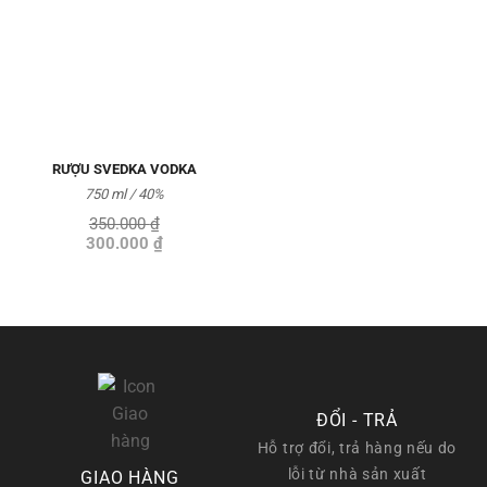
Thêm
vào
Yêu
thích
RƯỢU SVEDKA VODKA
750 ml / 40%
350.000
₫
Giá
Giá
300.000
₫
gốc
hiện
là:
tại
350.000 ₫.
là:
300.000 ₫.
ĐỔI - TRẢ
Hỗ trợ đổi, trả hàng nếu do
lỗi từ nhà sản xuất
GIAO HÀNG