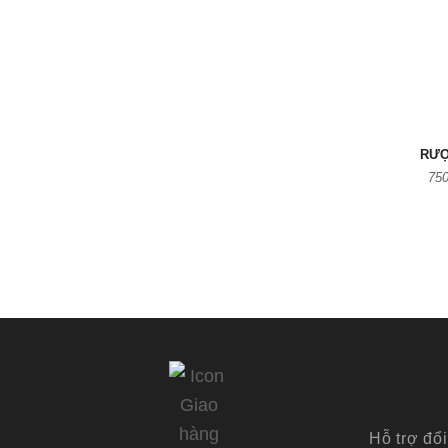
RƯỢ
750
Hỗ trợ đổi