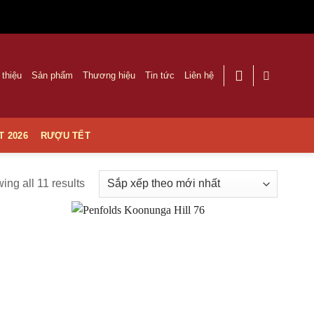
 thiệu
Sản phẩm
Thương hiệu
Tin tức
Liên hệ
T 2026
RƯỢU TẾT
ing all 11 results
Thêm
Thêm
vào
vào
Yêu
Yêu
thích
thích