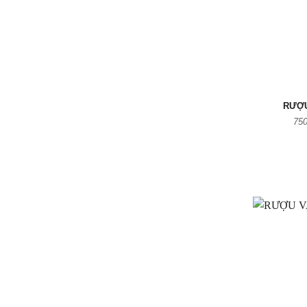
RƯỢU
750