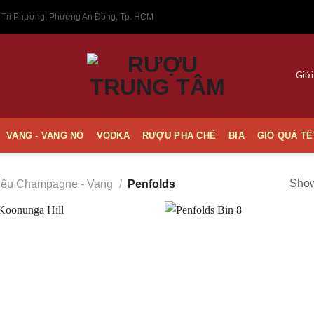
 Tri Phương, Phường An Đông, Tp. HCM
Giới
VANG - VANG NỔ
VODKA
RƯỢU PHA CHẾ
BIA
GIỎ QUÀ TẾ
Show
ệu Champagne - Vang
/
Penfolds
Thêm
vào
Yêu
thích