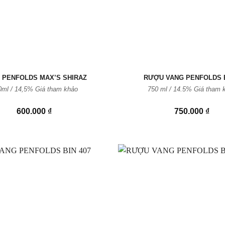
 PENFOLDS MAX’S SHIRAZ
RƯỢU VANG PENFOLDS B
0ml / 14,5% Giá tham khảo
750 ml / 14.5% Giá tham 
600.000
₫
750.000
₫
Thêm
vào
Yêu
thích