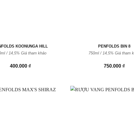
NFOLDS KOONUNGA HILL
PENFOLDS BIN 8
0ml / 14,5% Giá tham khảo
750ml / 14,5% Giá tham 
400.000
₫
750.000
₫
Thêm
vào
Yêu
thích