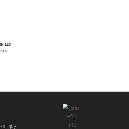
N 128
khảo
khi quý