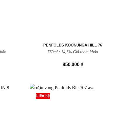
PENFOLDS KOONUNGA HILL 76
khảo
750ml / 14,5% Giá tham khảo
850.000
₫
Liên hệ
Thêm
Thêm
vào
vào
Yêu
Yêu
thích
thích