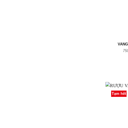
VANG
75
Tạm hết