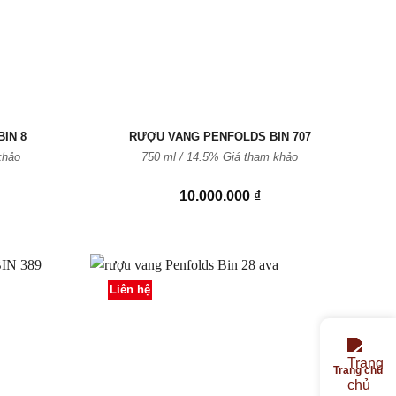
IN 8
RƯỢU VANG PENFOLDS BIN 707
khảo
750 ml / 14.5% Giá tham khảo
10.000.000
₫
Liên hệ
Thêm
Thêm
vào
vào
Yêu
Yêu
Trang chủ
thích
thích