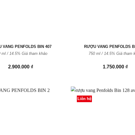
 VANG PENFOLDS BIN 407
RƯỢU VANG PENFOLDS BI
 ml / 14.5% Giá tham khảo
750 ml / 14.5% Giá tham 
2.900.000
₫
1.750.000
₫
Liên hệ
Thêm
vào
Yêu
thích