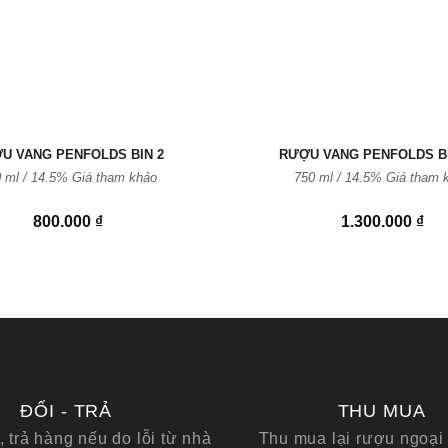
U VANG PENFOLDS BIN 2
RƯỢU VANG PENFOLDS BI
 ml / 14.5% Giá tham khảo
750 ml / 14.5% Giá tham 
800.000
₫
1.300.000
₫
ĐỔI - TRẢ
THU MUA
, trả hàng nếu do lỗi từ nhà
Thu mua lại rượu ngoại 