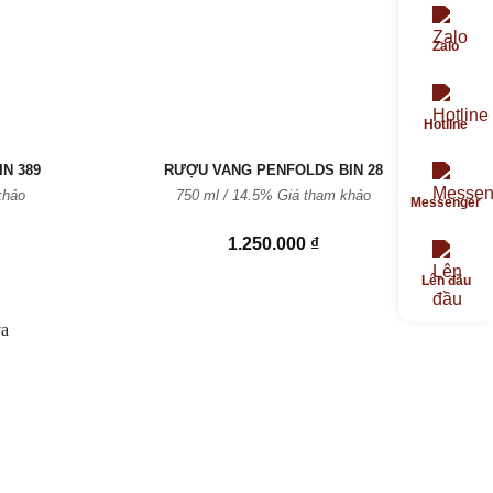
Zalo
Hotline
N 389
RƯỢU VANG PENFOLDS BIN 28
khảo
750 ml / 14.5% Giá tham khảo
Messenger
1.250.000
₫
Lên đầu
Thêm
vào
Yêu
thích