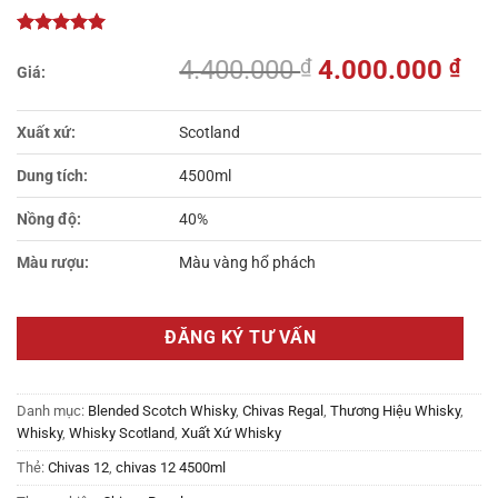
Giá
Gi
4.400.000
₫
4.000.000
₫
gốc
hiệ
là:
tại
Xuất xứ:
Scotland
4.400.000 ₫.
là:
4.
Dung tích:
4500ml
Nồng độ:
40%
Màu rượu:
Màu vàng hổ phách
ĐĂNG KÝ TƯ VẤN
Danh mục:
Blended Scotch Whisky
,
Chivas Regal
,
Thương Hiệu Whisky
,
Whisky
,
Whisky Scotland
,
Xuất Xứ Whisky
Thẻ:
Chivas 12
,
chivas 12 4500ml