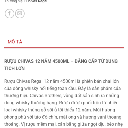
Thương hiệu:
Chivas Regal
MÔ TẢ
RƯỢU CHIVAS 12 NĂM 4500ML – ĐẲNG CẤP TỪ DUNG
TÍCH LỚN
Rượu Chivas Regal 12 năm 4500ml là phiên bản chai lớn
của dòng whisky nổi tiếng toàn cầu. Đây là sản phẩm của
thương hiệu Chivas Brothers, vùng đất sản sinh ra những
dòng whisky thượng hạng. Rượu được phối trộn từ nhiều
loại whisky thùng gỗ sồi ủ tối thiểu 12 năm. Mùi hương
phong phú với táo đỏ chín, mật ong và hương vani thoang
thoảng. Vị rượu mềm mại, cân bằng giữa ngọt dịu, béo nhẹ