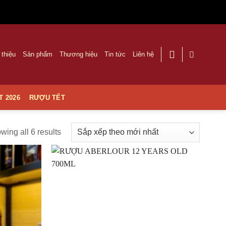
 thiệu
Sản phẩm
Thương hiệu
Tin tức
Liên hệ
T 2026
RƯỢU TẾT
wing all 6 results
Thêm
Thêm
vào
vào
Yêu
Yêu
thích
thích