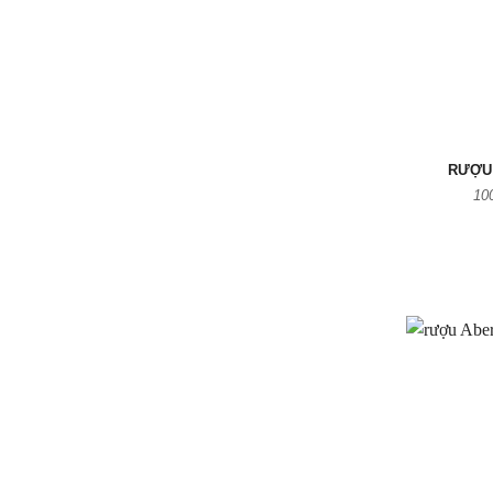
RƯỢU 
10