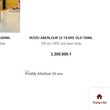
1000ML
RƯỢU ABERLOUR 12 YEARS OLD 700ML
khảo
700 ml / 40% Giá tham khảo
1.300.000
₫
Thêm
Thêm
vào
vào
Yêu
Yêu
Trang chủ
thích
thích