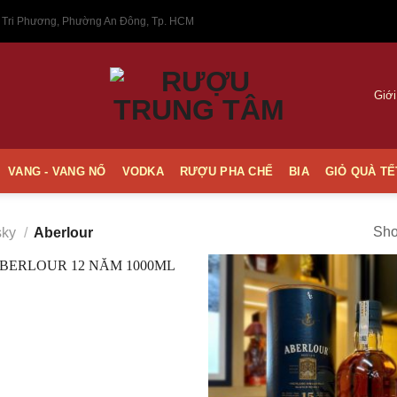
 Tri Phương, Phường An Đông, Tp. HCM
Giới
VANG - VANG NỔ
VODKA
RƯỢU PHA CHẾ
BIA
GIỎ QUÀ TẾ
Sho
sky
/
Aberlour
Thêm
vào
Yêu
thích