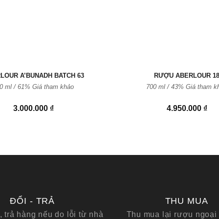
LOUR A’BUNADH BATCH 63
RƯỢU ABERLOUR 1
0 ml / 61% Giá tham khảo
700 ml / 43% Giá tham k
3.000.000
₫
4.950.000
₫
ĐỔI - TRẢ
THU MUA
, trả hàng nếu do lỗi từ nhà
Thu mua lại rượu ngoại 