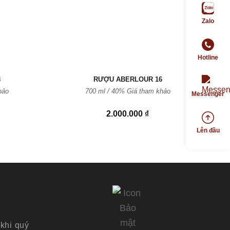
Zalo
Hotline
8
RƯỢU ABERLOUR 16
hảo
700 ml / 40% Giá tham khảo
Messenger
2.000.000
₫
Lên đầu
khi quý