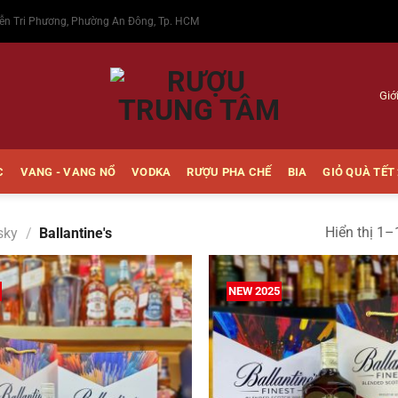
ễn Tri Phương, Phường An Đông, Tp. HCM
Giớ
C
VANG - VANG NỔ
VODKA
RƯỢU PHA CHẾ
BIA
GIỎ QUÀ TẾT
Hiển thị 1–
sky
/
Ballantine's
6
NEW 2025
Thêm
vào
Yêu
thích