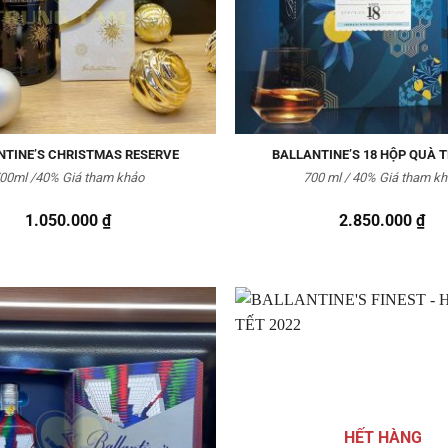
NTINE’S CHRISTMAS RESERVE
BALLANTINE’S 18 HỘP QUÀ T
00ml /40% Giá tham khảo
700 ml / 40% Giá tham k
1.050.000
₫
2.850.000
₫
Thêm
vào
Yêu
thích
HẾT HÀNG