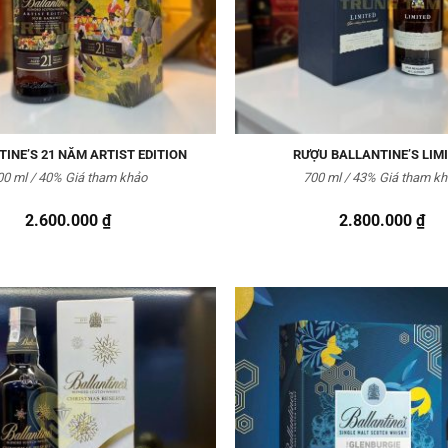
INE’S 21 NĂM ARTIST EDITION
RƯỢU BALLANTINE’S LIM
00 ml / 40% Giá tham khảo
700 ml / 43% Giá tham k
2.600.000
₫
2.800.000
₫
Thêm
vào
Yêu
thích