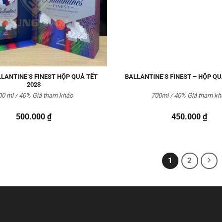
LANTINE’S FINEST HỘP QUÀ TẾT
BALLANTINE’S FINEST – HỘP QU
2023
00 ml / 40% Giá tham khảo
700ml / 40% Giá tham kh
500.000
₫
450.000
₫
1
2