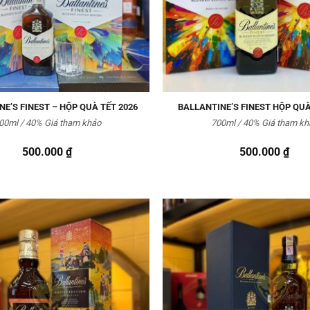
E’S FINEST – HỘP QUÀ TẾT 2026
BALLANTINE’S FINEST HỘP QUÀ
00ml / 40% Giá tham khảo
700ml / 40% Giá tham kh
500.000
₫
500.000
₫
Thêm
vào
Yêu
thích