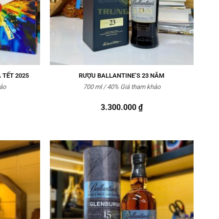
 TẾT 2025
RƯỢU BALLANTINE’S 23 NĂM
ảo
700 ml / 40% Giá tham khảo
3.300.000
₫
Thêm
Thêm
vào
vào
Yêu
Yêu
thích
thích