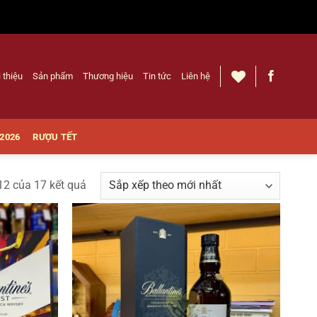
i thiệu
Sản phẩm
Thương hiệu
Tin tức
Liên hệ
 2026
RƯỢU TẾT
12 của 17 kết quả
Thêm
Thêm
vào
vào
Yêu
Yêu
thích
thích