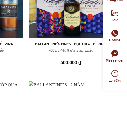
Zalo
Hotline
ẾT 2024
BALLANTINE’S FINEST HỘP QUÀ TẾT 2024
hảo
700 ml / 40% Giá tham khảo
Messenger
500.000
₫
Lên đầu
Thêm
Thêm
vào
vào
Yêu
Yêu
thích
thích