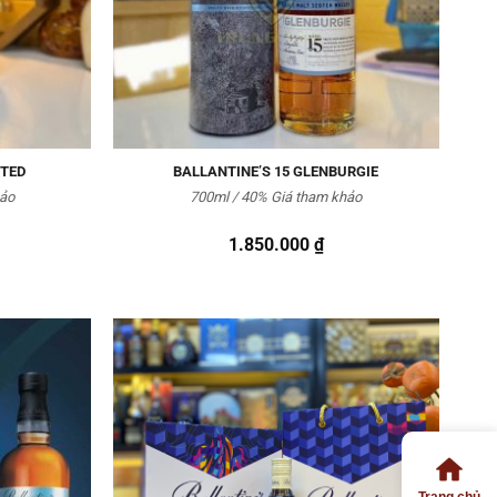
ITED
BALLANTINE’S 15 GLENBURGIE
hảo
700ml / 40% Giá tham khảo
1.850.000
₫
Thêm
Thêm
vào
vào
Yêu
Yêu
thích
thích
Trang chủ