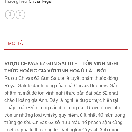
Thương hiệu:
Chivas Regal
MÔ TẢ
RƯỢU CHIVAS 62 GUN SALUTE – TÔN VINH NGHI
THỨC HOÀNG GIA VỚI TINH HOA Ủ LÂU ĐỜI
Rượu Chivas 62 Gun Salute là tuyệt phẩm thuộc dòng
Royal Salute danh tiếng của nhà Chivas Brothers. Sản
phẩm ra mắt để tôn vinh nghi thức bắn đại bác 62 phát
chào Hoàng gia Anh. Đây là nghi lễ được thực hiện tại
Tháp Luân Đôn trong các dịp trọng đại. Rượu được phối
trộn từ những loại whisky quý hiếm, ủ ít nhất 40 năm trong
thùng gỗ sồi. Chivas 62 sở hữu màu hổ phách sậm cùng
thiết kế pha lê thủ công từ Dartington Crystal, Anh quốc.