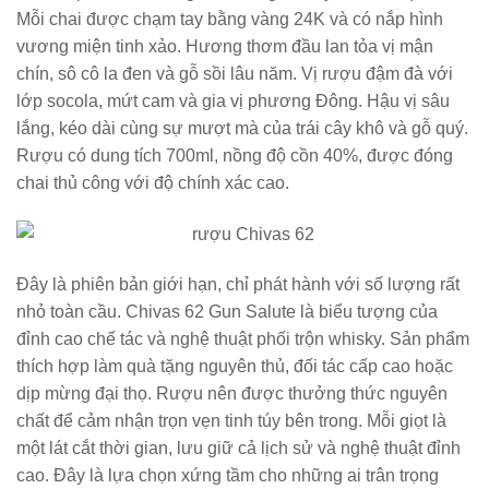
Mỗi chai được chạm tay bằng vàng 24K và có nắp hình
vương miện tinh xảo. Hương thơm đầu lan tỏa vị mận
chín, sô cô la đen và gỗ sồi lâu năm. Vị rượu đậm đà với
lớp socola, mứt cam và gia vị phương Đông. Hậu vị sâu
lắng, kéo dài cùng sự mượt mà của trái cây khô và gỗ quý.
Rượu có dung tích 700ml, nồng độ cồn 40%, được đóng
chai thủ công với độ chính xác cao.
Đây là phiên bản giới hạn, chỉ phát hành với số lượng rất
nhỏ toàn cầu. Chivas 62 Gun Salute là biểu tượng của
đỉnh cao chế tác và nghệ thuật phối trộn whisky. Sản phẩm
thích hợp làm quà tặng nguyên thủ, đối tác cấp cao hoặc
dịp mừng đại thọ. Rượu nên được thưởng thức nguyên
chất để cảm nhận trọn vẹn tinh túy bên trong. Mỗi giọt là
một lát cắt thời gian, lưu giữ cả lịch sử và nghệ thuật đỉnh
cao. Đây là lựa chọn xứng tầm cho những ai trân trọng