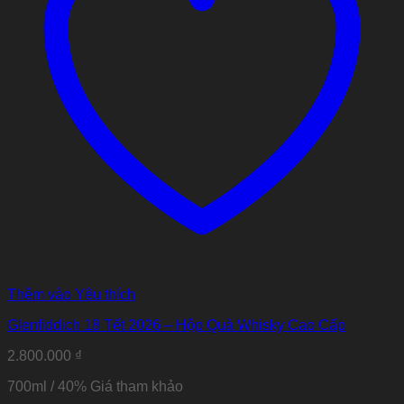
Thêm vào Yêu thích
Glenfiddich 18 Tết 2026 – Hộp Quà Whisky Cao Cấp
2.800.000
₫
700ml / 40% Giá tham khảo