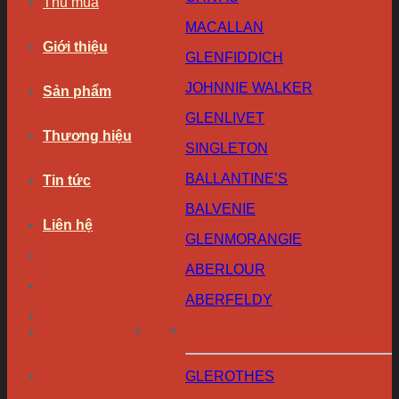
Thu mua
MACALLAN
Giới thiệu
GLENFIDDICH
JOHNNIE WALKER
Sản phẩm
GLENLIVET
Thương hiệu
SINGLETON
BALLANTINE’S
Tin tức
BALVENIE
Liên hệ
GLENMORANGIE
ABERLOUR
ABERFELDY
GLEROTHES