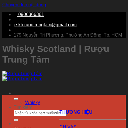
Chuyển đến nội dung
0906366361
cskh.ruoutrungtam@gmail.com
179 Nguyễn Tri Phương, Phường An Đông, Tp. HCM
Whisky Scotland | Rượu
Trung Tâm
Whisky
Tìm kiếm:
THƯƠNG HIỆU
CHIVAS