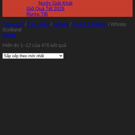
Nước Giải Khát
Giỏ Quà Tết 2026
Rượu Tết
Trang chủ
/
Sản phẩm
/
Whisky
/
Xuất Xứ Whisky
/
Whisky
Scotland
Menu
Hiển thị 1–12 của 476 kết quả