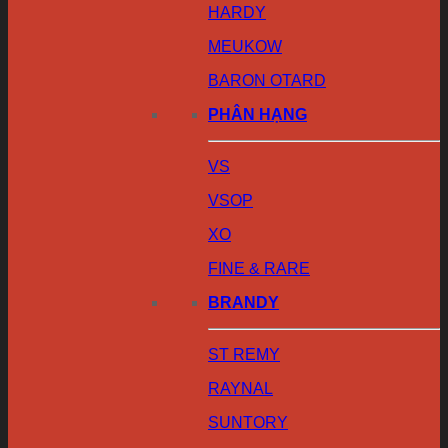
HARDY
MEUKOW
BARON OTARD
PHÂN HẠNG
VS
VSOP
XO
FINE & RARE
BRANDY
ST REMY
RAYNAL
SUNTORY