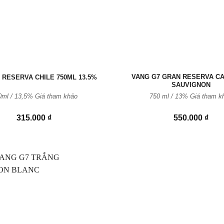
VANG G7 GRAN RESERVA C
 RESERVA CHILE 750ML 13.5%
SAUVIGNON
0ml / 13,5% Giá tham khảo
750 ml / 13% Giá tham k
315.000
₫
550.000
₫
Thêm
vào
Yêu
thích