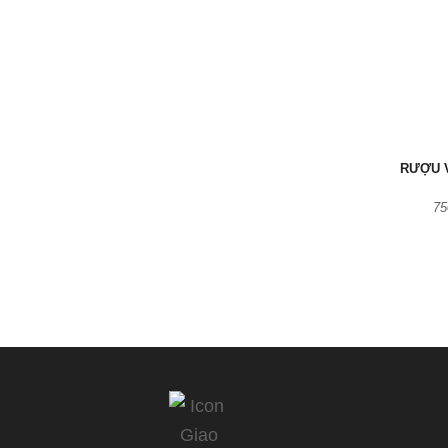
RƯỢU 
75