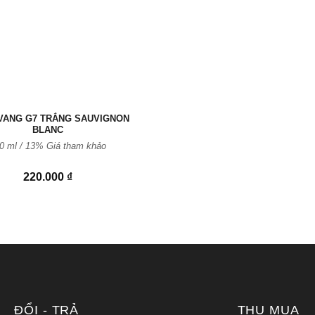
VANG G7 TRẮNG SAUVIGNON
BLANC
0 ml / 13% Giá tham khảo
220.000
₫
ĐỔI - TRẢ
THU MUA