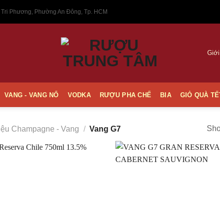
 Tri Phương, Phường An Đông, Tp. HCM
Giới
VANG - VANG NỔ
VODKA
RƯỢU PHA CHẾ
BIA
GIỎ QUÀ TẾ
Sho
ệu Champagne - Vang
/
Vang G7
Thêm
vào
Yêu
thích