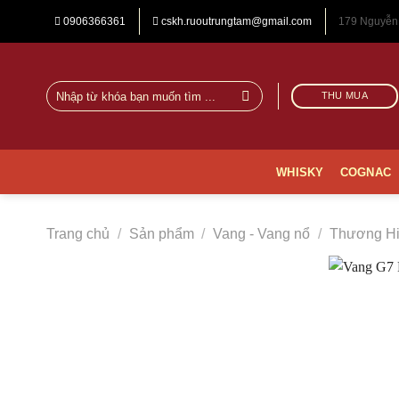
Chuyển
0906366361
cskh.ruoutrungtam@gmail.com
179 Nguyễn
đến
nội
dung
Tìm
THU MUA
Vang
kiếm:
G7
|
WHISKY
COGNAC
Rượu
Trung
Trang chủ
/
Sản phẩm
/
Vang - Vang nổ
/
Thương Hi
Tâm