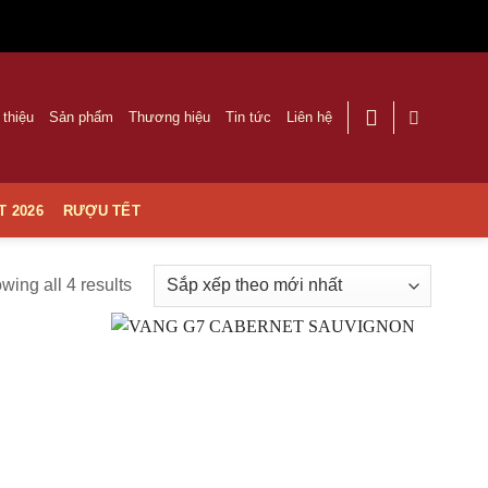
 thiệu
Sản phẩm
Thương hiệu
Tin tức
Liên hệ
T 2026
RƯỢU TẾT
wing all 4 results
Thêm
Thêm
vào
vào
Yêu
Yêu
thích
thích