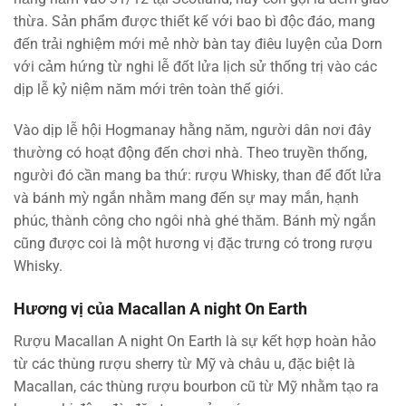
thừa. Sản phẩm được thiết kế với bao bì độc đáo, mang
đến trải nghiệm mới mẻ nhờ bàn tay điêu luyện của Dorn
với cảm hứng từ nghi lễ đốt lửa lịch sử thống trị vào các
dịp lễ kỷ niệm năm mới trên toàn thế giới.
Vào dịp lễ hội Hogmanay hằng năm, người dân nơi đây
thường có hoạt động đến chơi nhà. Theo truyền thống,
người đó cần mang ba thứ: rượu Whisky, than để đốt lửa
và bánh mỳ ngắn nhằm mang đến sự may mắn, hạnh
phúc, thành công cho ngôi nhà ghé thăm. Bánh mỳ ngắn
cũng được coi là một hương vị đặc trưng có trong rượu
Whisky.
Hương vị của Macallan A night On Earth
Rượu Macallan A night On Earth là sự kết hợp hoàn hảo
từ các thùng rượu sherry từ Mỹ và châu u, đặc biệt là
Macallan, các thùng rượu bourbon cũ từ Mỹ nhằm tạo ra