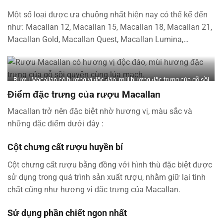
Một số loại được ưa chuộng nhất hiện nay có thể kể đến
như: Macallan 12, Macallan 15, Macallan 18, Macallan 21,
Macallan Gold, Macallan Quest, Macallan Lumina,…
Rượu Macallan có hương vị độc đáo, mùi hương đặc trưng của gỗ sồi
quyện cùng lúa mạch.
Điểm đặc trưng của rượu Macallan
Macallan trở nên đặc biệt nhờ hương vị, màu sắc và
những đặc điểm dưới đây :
Cột chưng cất rượu huyền bí
Cột chưng cất rượu bằng đồng với hình thù đặc biệt được
sử dụng trong quá trình sản xuất rượu, nhằm giữ lại tinh
chất cũng như hương vị đặc trưng của Macallan.
Sử dụng phần chiết ngon nhất