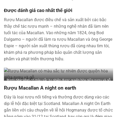
Được đánh giá cao nhất thế giới
Rượu Macallan được điều chế và sản xuất bởi các bậc
thầy chế tác rượu mạnh – những nghệ nhân đã làm nên
tuổi tác của Macallan. Vào những năm 1824, ông Bod
Dalgarno – người đã làm ra rượu Macallan và ông George
Espie – người sản xuất thùng rượu đã cùng nhau tìm tòi,
khám phá ra phương pháp bảo quản chất lượng sản
phẩm và phát triển thương hiệu.
Rượu Macallan có màu sắc tự nhiên được quyện hòa giữa rượu và gỗ
Rượu Macallan A night on earth
Đây là loại rượu nổi tiếng và thường được dùng vào các
dịp lễ hội đặc biệt tại Scotland. Macallan A night On Earth
gắn liền với câu chuyện về lễ hội Hogmanay được tổ chức
hằng năm vào 31/12 tại Scotland, hay còn gọi là đêm giao