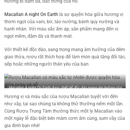
hương bị đậm đà, đặc trưng của nó.
Macallan A night On Earth
là sự quyện hòa giữa hương vị
thơm ngọt của vani, bơ, táo nướng, bánh quy nướng và
hạnh nhân. Với màu sắc ấm áp, sản phẩm mang đến vị
ngọt mềm, đậm đà và thanh mát.
Với thiết kế độc đáo, sang trọng mang âm hưởng của đêm
giao thừa, rượu rất thích hợp để làm món quà tặng đối tác,
sếp hoặc những người thân yêu của bạn.
Macallan A night On Earth được thiết kế độc đáo mang âm hưởng của
đêm giao thừa và thường được dùng vào các dịp đặc biệt tại Scotland
Hương vị và màu sắc của rượu Macallan tuyệt vời đến
như vậy, tại sao chúng ta không thử thưởng nếm một lần.
Cùng Rượu Trung Tâm thưởng thức một ly Macallan vào
một ngày lễ đặc biệt bên mâm cơm ấm cúng, sum vầy của
gia đình bạn nhé!