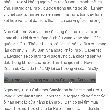
nhận được vị không ngọt và mức độ tannin mạnh mẽ, cá
tính. Những chai rượu được ủ trong thùng gỗ sồi lâu năm
vị chát của tannin sẽ trở nên mềm mại hơn, tròn đầy hơn
kết hợp với chút đậm đà, thanh lịch của vị gỗ sồi nướng.
Nho Cabernet Sauvignon sẽ mang đến hương vị rượu
khác nhau khi được trồng ở nhiều vùng khác nhau. Các
quốc gia Cựu Thế giới – nơi có lịch sử sản xuất rượu vang
lâu đời như Ý, Tây Ban Nha hoặc Pháp, rượu Cabernet
Sauvignon sẽ có hương vị đặc trưng của khoáng sản và
đất. Trong khi đó, các nước Tân Thế giới như New
Zealand, Canada hoặc Mỹ lại có hương vị của trái cây.
Hương vị đặc trưng của rượu Cabernet Sauvignon
Ngày nay, rượu Cabernet Sauvignon hoặc các loại rượu
vang được làm từ nho Cabernet Sauvignon rất dễ tìm thấy
ở hầu hết các cửa hàng bán rượu. Bạn có thể tìm mua
hoặc thưởng thức chúng tại Rượu Trung Tâm – địa chỉ