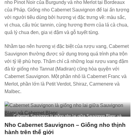
nho Pinot Noir của Burgundy và nho Merlot tại Bordeaux
của Pháp. Giống nho Cabernet Sauvignon để lại ấn tượng
với người tiêu dùng bởi hương vị đặc trưng về: màu sắc,
vị chua, cấu trúc tannin, cùng hương thơm của lá cà chua,
quả lý chua đen, gia vị đậm và gỗ tuyết tùng.
Nhằm tạo nên hương vị đặc biệt của rượu vang, Cabernet
Sauvignon thường được sử dụng trong quá trình pha trộn
với tỷ lệ phù hợp. Thậm chí cả những loại rượu vang đậm
đà từ giống nho Tannat (Madiran) cũng hòa quyện với
Cabernet Sauvignon. Một phần nhỏ là Cabernet Franc và
Merlot, phần lớn là Petit Verdot, Shiraz, Carmenere và
Malbec.
Cabernet Sauvignon là giống nho lai giữa Sauvignon Blanc và
Cabernet Blanc
Nho Cabernet Sauvignon – Giống nho thịnh
hành trên thế giới