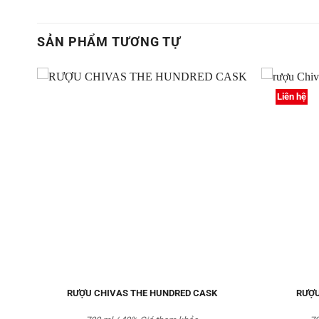
SẢN PHẨM TƯƠNG TỰ
Liên hệ
hêm
Thêm
ào
vào
êu
Yêu
ích
thích
RƯỢU CHIVAS THE HUNDRED CASK
RƯỢU