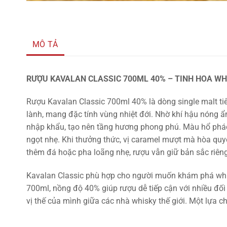
MÔ TẢ
RƯỢU KAVALAN CLASSIC 700ML 40% – TINH HOA WH
Rượu Kavalan Classic 700ml 40% là dòng single malt t
lành, mang đặc tính vùng nhiệt đới. Nhờ khí hậu nóng ẩ
nhập khẩu, tạo nên tầng hương phong phú. Màu hổ phách
ngọt nhẹ. Khi thưởng thức, vị caramel mượt mà hòa quyện
thêm đá hoặc pha loãng nhẹ, rượu vẫn giữ bản sắc riêng
Kavalan Classic phù hợp cho người muốn khám phá whisk
700ml, nồng độ 40% giúp rượu dễ tiếp cận với nhiều đố
vị thế của mình giữa các nhà whisky thế giới. Một lựa ch