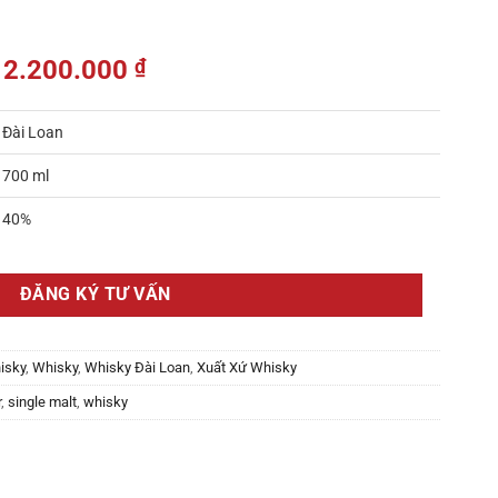
2.200.000
₫
Đài Loan
700 ml
40%
ĐĂNG KÝ TƯ VẤN
isky
,
Whisky
,
Whisky Đài Loan
,
Xuất Xứ Whisky
r
,
single malt
,
whisky