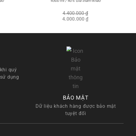
ảo
4500 ml / 40%
Giá tham khảo
4.400.000
₫
Giá
Giá
4.000.000
₫
gốc
hiện
là:
tại
4.400.000 ₫.
là:
4.000.000 ₫.
khi quý
 sử dụng
BẢO MẬT
Dữ liệu khách hàng được bảo mật
tuyệt đối