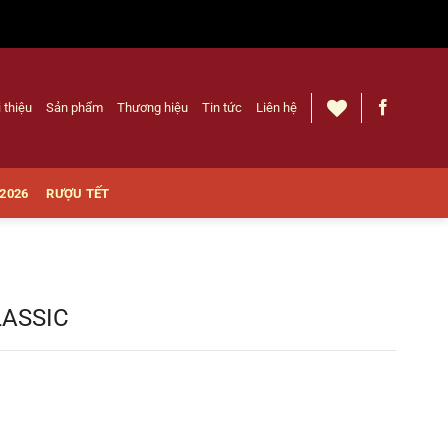
i thiệu
Sản phẩm
Thương hiệu
Tin tức
Liên hệ
 2026
RƯỢU TẾT
ASSIC