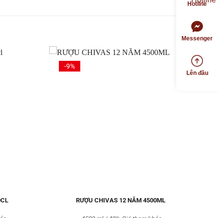
Hotline
Messenger
-9%
Lên đầu
Thêm
Thêm
vào
vào
Yêu
Yêu
thích
thích
0CL
RƯỢU CHIVAS 12 NĂM 4500ML