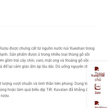
. Rượu được chưng cất từ nguồn nước núi Xueshan trong
 lạnh. Sản phẩm được ủ trong nhiều loại thùng gỗ sồi
 gồm trái cây chín, vani, mật ong và thoảng gỗ sồi
và để lại cảm giác ấm áp lâu dài. Dù uống nguyên chất,
Trang chủ
lượng vượt chuẩn và tinh thần tiên phong. Dung tích
cúng hoặc làm quà biếu dịp Tết. Kavalan đã khẳng định
Zalo
 rượu.