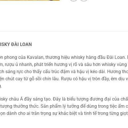
ISKY ĐÀI LOAN
iên phong của Kavalan, thương hiệu whisky hàng đầu Đài Loan
m, rượu ủ nhanh, phát triển hương vị rõ và sâu hơn whisky vùng
 sáng rực cho thấy cấu trúc đậm và hậu vị kéo dài. Hương thơm
 chút cay từ gỗ sồi chín lâu. Rượu có hậu vị tròn đầy, êm dịu 
.
y châu Á đầy sáng tạo. Đây là biểu tượng đương đại của chất 
i tượng thưởng thức. Sản phẩm lý tưởng để dùng trong tiệc ấm 
ọn dành cho ai trân trọng sự khác biệt và tinh tế trong từng giọt