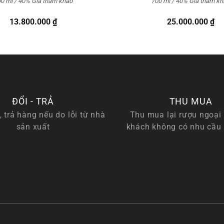
0 ml / 40%
Giá tham khảo
700 ml / 40%
Giá tham kh
13.800.000
₫
25.000.000
₫
ĐỔI - TRẢ
THU MUA
, trả hàng nếu do lỗi từ nhà
Thu mua lại rượu ngoại 
sản xuất
khách không có nhu cầu