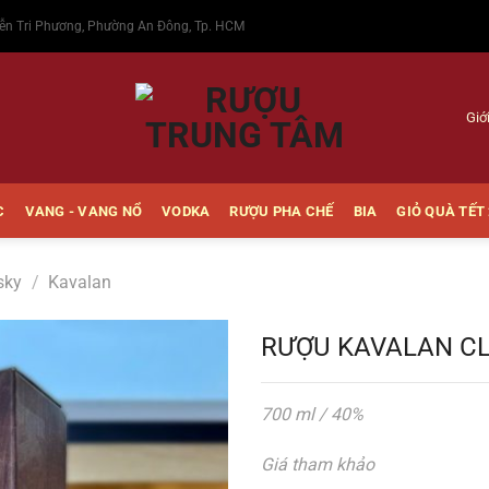
ễn Tri Phương, Phường An Đông, Tp. HCM
Giớ
C
VANG - VANG NỔ
VODKA
RƯỢU PHA CHẾ
BIA
GIỎ QUÀ TẾT
sky
/
Kavalan
RƯỢU KAVALAN CL
700 ml / 40%
Thêm
vào
Giá tham khảo
Yêu