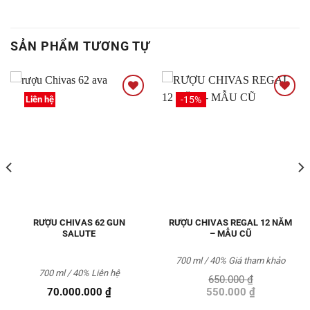
SẢN PHẨM TƯƠNG TỰ
Liên hệ
-15%
Thêm
Thêm
vào
vào
Yêu
Yêu
thích
thích
RƯỢU CHIVAS 62 GUN
RƯỢU CHIVAS REGAL 12 NĂM
SALUTE
– MẪU CŨ
700 ml / 40% Giá tham khảo
700 ml / 40%
Liên hệ
650.000
₫
Giá
Giá
70.000.000
₫
550.000
₫
gốc
hiện