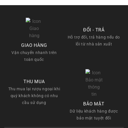
là:
tại
650.000 ₫.
là:
550.000 ₫.
ĐỔI - TRẢ
Hỗ trợ đổi, trả hàng nếu do
lỗi từ nhà sản xuất
GIAO HÀNG
Vận chuyển nhanh trên
toàn quốc
THU MUA
Thu mua lại rượu ngoại khi
quý khách không có nhu
cầu sử dụng
BẢO MẬT
Dữ liệu khách hàng được
bảo mật tuyệt đối