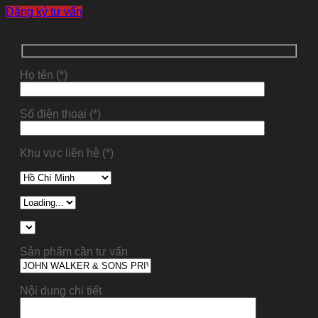
Đăng ký tư vấn
Họ tên (*)
Số điện thoại (*)
Khu vực liên hệ (*)
Sản phẩm cần tư vấn
Nội dung chi tiết