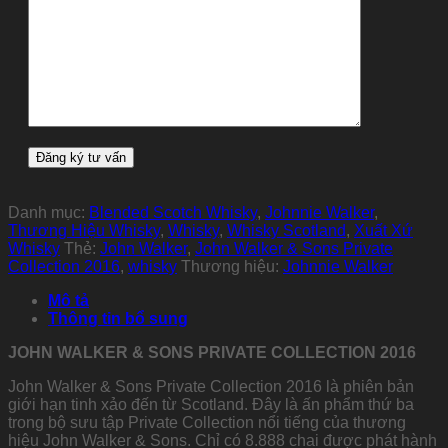
Danh mục:
Blended Scotch Whisky
,
Johnnie Walker
,
Thương Hiệu Whisky
,
Whisky
,
Whisky Scotland
,
Xuất Xứ
Whisky
Thẻ:
John Walker
,
John Walker & Sons Private
Collection 2016
,
whisky
Thương hiệu:
Johnnie Walker
Mô tả
Thông tin bổ sung
JOHN WALKER & SONS PRIVATE COLLECTION 2016
John Walker & Sons Private Collection 2016 là phiên bản
giới hạn tinh xảo đến từ Scotland. Đây là ấn phẩm thứ ba
trong bộ sưu tập Private Collection nổi tiếng của thương
hiệu John Walker & Sons. Chỉ có 8.888 chai được phát hành