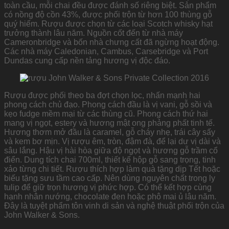
toàn cầu, mỗi chai đều được đánh số riêng biệt. Sản phẩm
có nồng độ cồn 43%, được phối trộn từ hơn 100 thùng gỗ
quý hiếm. Rượu được chọn từ các loại Scotch whisky hạt
trưởng thành lâu năm. Nguồn cốt đến từ nhà máy
Cameronbridge và bốn nhà chưng cất đã ngừng hoạt động.
Các nhà máy Caledonian, Cambus, Carsebridge và Port
Dundas cung cấp nền tảng hương vị độc đáo.
Rượu được phối theo ba đợt chọn lọc, nhấn mạnh hai
phong cách chủ đạo. Phong cách đầu là vị vani, gỗ sồi và
kẹo fudge mềm mại từ các thùng cũ. Phong cách thứ hai
mang vị ngọt, estery và hương mật ong phảng phất tinh tế.
Hương thơm mở đầu là caramel, gỗ cháy nhẹ, trái cây sấy
và kem bơ mịn. Vị rượu êm, tròn, đậm đà, để lại dư vị dài và
sâu lắng. Hậu vị hài hòa giữa độ ngọt và hương gỗ trầm cổ
điển. Dung tích chai 700ml, thiết kế hộp gỗ sang trọng, tinh
xảo từng chi tiết. Rượu thích hợp làm quà tặng dịp Tết hoặc
biếu tặng sưu tầm cao cấp. Nên dùng nguyên chất trong ly
tulip để giữ trọn hương vị phức hợp. Có thể kết hợp cùng
hạnh nhân nướng, chocolate đen hoặc phô mai ủ lâu năm.
Đây là tuyệt phẩm tôn vinh di sản và nghệ thuật phối trộn của
John Walker & Sons.