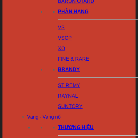
BARON OTARD
PHÂN HẠNG
VS
VSOP
XO
FINE & RARE
BRANDY
ST REMY
RAYNAL
SUNTORY
Vang - Vang nổ
THƯƠNG HIỆU