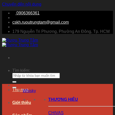
Chuyển đến nội dung
0906366361
cskh.ruoutrungtam@gmail.com
179 Nguyễn Tri Phương, Phường An Đông, Tp. HCM
Tìm kiếm:
Thu mua
Whisky
THƯƠNG HIỆU
Giới thiệu
CHIVAS