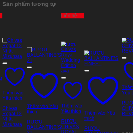
Sản phẩm tương tự
Liên hệ
Thêm
Thêm vào
Yêu t
Yêu thích
RƯ
Thêm vào
Thêm vào Yêu
Chivas
CHI
Yêu thích
thích
Thêm vào Yêu
Regal 12
REV
thích
Nhật
RƯỢU
RƯỢU
Mizunara
CHIVAS
BALLANTINE’S
RƯỢU
ROYAL
21