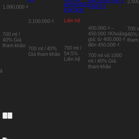
BALLANTINE’S
2.50
WEDDING
FINEST
1.080.000
₫
EDITION
Liên hệ
2.100.000
₫
400.000
₫
–
700 m
450.000
₫
Khoảng
700 ml /
40%
giá: từ 400.000 ₫
40%
Giá
tham
đến 450.000 ₫
tham khảo
700 ml /
700 ml / 40%
54.5%
Giá tham khảo
700 ml và 1000
Liên hệ
ml / 40%
Giá
tham khảo
á