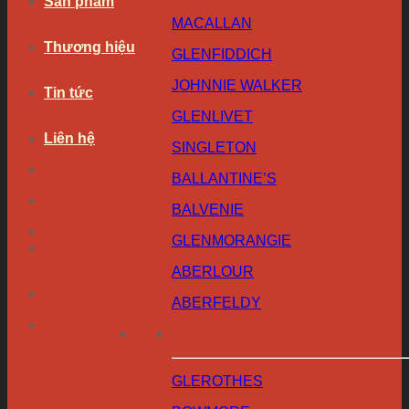
Sản phẩm
MACALLAN
Thương hiệu
GLENFIDDICH
JOHNNIE WALKER
Tin tức
GLENLIVET
Liên hệ
SINGLETON
BALLANTINE’S
BALVENIE
GLENMORANGIE
ABERLOUR
ABERFELDY
GLEROTHES