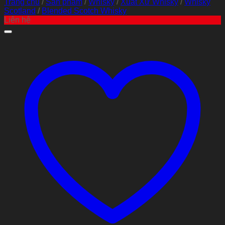
Trang chủ
/
Sản phẩm
/
Whisky
/
Xuất Xứ Whisky
/
Whisky
Scotland
/
Blended Scotch Whisky
Liên hệ