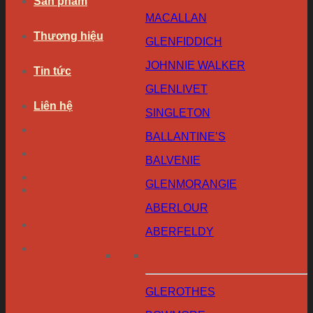
Sản phẩm
MACALLAN
Thương hiệu
GLENFIDDICH
JOHNNIE WALKER
Tin tức
GLENLIVET
Liên hệ
SINGLETON
BALLANTINE’S
BALVENIE
GLENMORANGIE
ABERLOUR
ABERFELDY
GLEROTHES