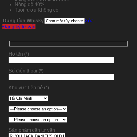
Nồng độ:
40%
Tuổi rượu:
Không có
Dung tích Whisky
Xóa
Đăng ký tư vấn
Họ tên (*)
Số điện thoại (*)
Khu vực liên hệ (*)
Sản phẩm cần tư vấn