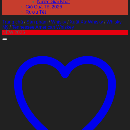
Nước Giải Khát
Giỏ Quà Tết 2026
Rượu Tết
Trang chủ
/
Sản phẩm
/
Whisky
/
Xuất Xứ Whisky
/
Whisky
Mỹ
/
Tennessee American Whiskey
NEW 2025