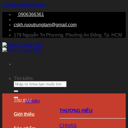
Chuyển đến nội dung
0906366361
cskh.ruoutrungtam@gmail.com
179 Nguyễn Tri Phương, Phường An Đông, Tp. HCM
Tìm kiếm:
Thu mua
Whisky
THƯƠNG HIỆU
Giới thiệu
CHIVAS