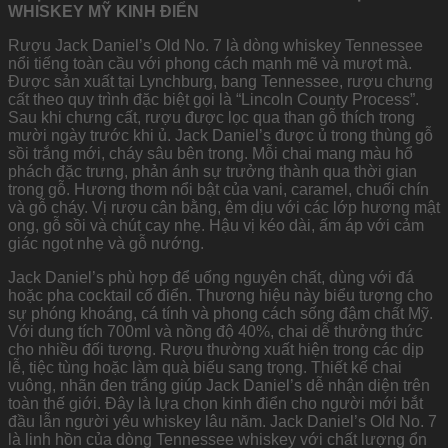
WHISKEY MỸ KINH ĐIỂN
Rượu Jack Daniel’s Old No. 7 là dòng whiskey Tennessee
nổi tiếng toàn cầu với phong cách mạnh mẽ và mượt mà.
Được sản xuất tại Lynchburg, bang Tennessee, rượu chưng
cất theo quy trình đặc biệt gọi là “Lincoln County Process”.
Sau khi chưng cất, rượu được lọc qua than gỗ thích trong
mười ngày trước khi ủ. Jack Daniel’s được ủ trong thùng gỗ
sồi trắng mới, cháy sâu bên trong. Mỗi chai mang màu hổ
phách đặc trưng, phản ánh sự trưởng thành qua thời gian
trong gỗ. Hương thơm nổi bật của vani, caramel, chuối chín
và gỗ cháy. Vị rượu cân bằng, êm dịu với các lớp hương mật
ong, gỗ sồi và chút cay nhẹ. Hậu vị kéo dài, ấm áp với cảm
giác ngọt nhẹ và gỗ nướng.
Jack Daniel’s phù hợp để uống nguyên chất, dùng với đá
hoặc pha cocktail cổ điển. Thương hiệu này biểu tượng cho
sự phóng khoáng, cá tính và phong cách sống đậm chất Mỹ.
Với dung tích 700ml và nồng độ 40%, chai dễ thưởng thức
cho nhiều đối tượng. Rượu thường xuất hiện trong các dịp
lễ, tiệc tùng hoặc làm quà biếu sang trọng. Thiết kế chai
vuông, nhãn đen trắng giúp Jack Daniel’s dễ nhận diện trên
toàn thế giới. Đây là lựa chọn kinh điển cho người mới bắt
đầu lẫn người yêu whiskey lâu năm. Jack Daniel’s Old No. 7
là linh hồn của dòng Tennessee whiskey với chất lượng ổn