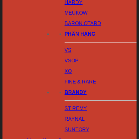
HARDY
MEUKOW
BARON OTARD
PHÂN HẠNG
VS
VSOP
XO
FINE & RARE
BRANDY
ST REMY
RAYNAL
SUNTORY