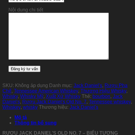
Nội dung chi tiết
SKU:
Không áp dụng
Danh mục:
Jack Daniel's
,
Rượu Pha
Chế
,
Tennessee American Whiskey
,
Thương Hiệu Whisky
,
Whisky
,
Whisky Mỹ
,
Xuất Xứ Whisky
Thẻ:
bourbon
,
Jack
Daniel's
,
Rượu Jack Daniel's Old No. 7
,
Tennessee whiskey
,
Whiskey
,
whisky
Thương hiệu:
Jack Daniel's
Mô tả
Thông tin bổ sung
RƯỢU JACK DANIEL’S OLD NO. 7 – BIỂU TƯỢNG