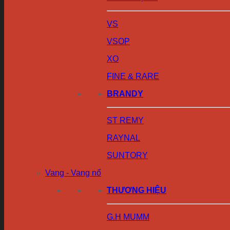
VS
VSOP
XO
FINE & RARE
BRANDY
ST REMY
RAYNAL
SUNTORY
Vang - Vang nổ
THƯƠNG HIỆU
G.H MUMM