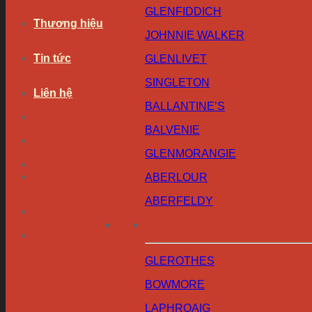
GLENFIDDICH
Thương hiệu
JOHNNIE WALKER
Tin tức
GLENLIVET
SINGLETON
Liên hệ
BALLANTINE’S
BALVENIE
GLENMORANGIE
ABERLOUR
ABERFELDY
GLEROTHES
BOWMORE
LAPHROAIG