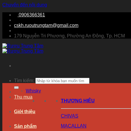
Chuyển đến nội dung
0906366361
cskh.ruoutrungtam@gmail.com
179 Nguyễn Tri Phương, Phường An Đông, Tp. HCM
Tìm kiếm:
Whisky
Thu mua
THƯƠNG HIỆU
Giới thiệu
CHIVAS
MACALLAN
Sản phẩm