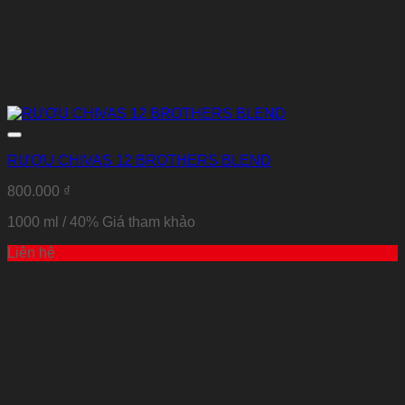
RƯỢU CHIVAS 12 BROTHERS BLEND
800.000
₫
1000 ml / 40%
Giá tham khảo
Liên hệ
Thêm vào Yêu thích