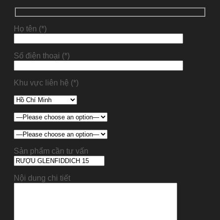
Họ tên (*)
Số điện thoại (*)
Khu vực liên hệ (*)
Sản phẩm cần tư vấn
Nội dung chi tiết