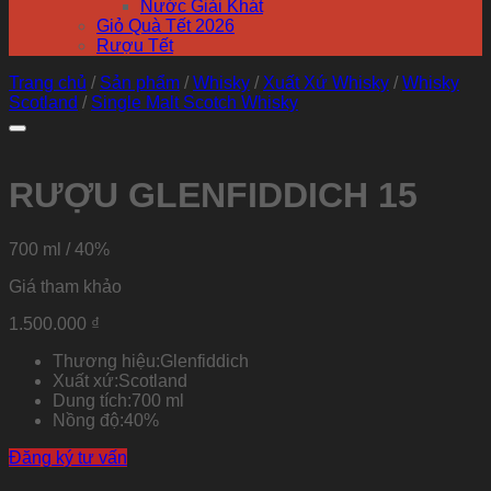
Nước Giải Khát
Giỏ Quà Tết 2026
Rượu Tết
Trang chủ
/
Sản phẩm
/
Whisky
/
Xuất Xứ Whisky
/
Whisky
Scotland
/
Single Malt Scotch Whisky
RƯỢU GLENFIDDICH 15
700 ml / 40%
Giá tham khảo
Thêm vào Yêu thích
1.500.000
₫
Thương hiệu:
Glenfiddich
Xuất xứ:
Scotland
Dung tích:
700 ml
Nồng độ:
40%
Đăng ký tư vấn