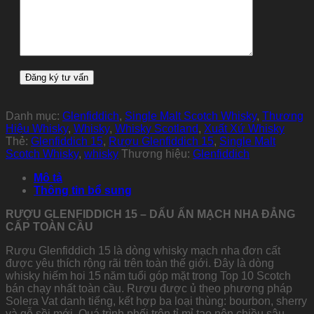
Danh mục:
Glenfiddich
,
Single Malt Scotch Whisky
,
Thương
Hiệu Whisky
,
Whisky
,
Whisky Scotland
,
Xuất Xứ Whisky
Thẻ:
Glenfiddich 15
,
Rượu Glenfiddich 15
,
Single Malt
Scotch Whisky
,
whisky
Thương hiệu:
Glenfiddich
Mô tả
Thông tin bổ sung
RƯỢU GLENFIDDICH 15 – DẤU ẤN MẠCH NHA ĐẲNG
CẤP TOÀN CẦU
Rượu Glenfiddich 15 là dòng whisky mạch nha đơn cất
được yêu thích rộng rãi trên toàn thế giới. Đây là dòng
whisky hiếm hoi 15 năm tuổi góp mặt trong Top 10 Scotch
bán chạy nhất toàn cầu. Rượu được ủ theo phương pháp
Solera Vat danh tiếng, kết hợp ba loại thùng: bourbon, sherry
và gỗ sồi mới. Quá trình phối trộn tỉ mỉ tạo nên chiều sâu