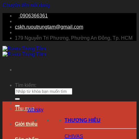
Chuyển đến nội dung
0906366361
cskh.ruoutrungtam@gmail.com
179 Nguyễn Tri Phương, Phường An Đông, Tp. HCM
Tìm kiếm:
Thu mua
Whisky
THƯƠNG HIỆU
Giới thiệu
CHIVAS