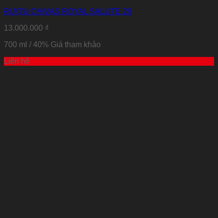
RƯỢU CHIVAS ROYAL SALUTE 29
13.000.000
₫
700 ml / 40%
Giá tham khảo
Liên hệ
Thêm vào Yêu thích