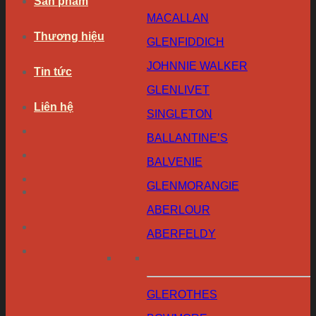
Sản phẩm
MACALLAN
Thương hiệu
GLENFIDDICH
JOHNNIE WALKER
Tin tức
GLENLIVET
Liên hệ
SINGLETON
BALLANTINE’S
BALVENIE
GLENMORANGIE
ABERLOUR
ABERFELDY
GLEROTHES