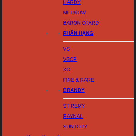
HARDY
MEUKOW
BARON OTARD
PHÂN HẠNG
VS
VSOP
XO
FINE & RARE
BRANDY
ST REMY
RAYNAL
SUNTORY