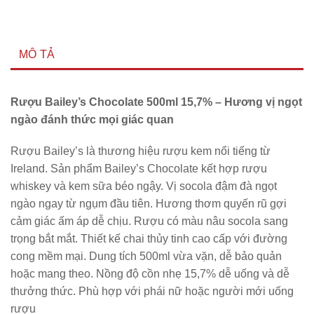
MÔ TẢ
Rượu Bailey’s Chocolate 500ml 15,7% – Hương vị ngọt
ngào đánh thức mọi giác quan
Rượu Bailey’s là thương hiệu rượu kem nổi tiếng từ
Ireland. Sản phẩm Bailey’s Chocolate kết hợp rượu
whiskey và kem sữa béo ngậy. Vị socola đậm đà ngọt
ngào ngay từ ngụm đầu tiên. Hương thơm quyến rũ gợi
cảm giác ấm áp dễ chịu. Rượu có màu nâu socola sang
trọng bắt mắt. Thiết kế chai thủy tinh cao cấp với đường
cong mềm mại. Dung tích 500ml vừa vặn, dễ bảo quản
hoặc mang theo. Nồng độ cồn nhẹ 15,7% dễ uống và dễ
thưởng thức. Phù hợp với phái nữ hoặc người mới uống
rượu