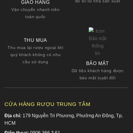
do lỗi từ nhà sản xuất
GIAO HÀNG
Vận chuyển nhanh trên
toàn quốc
THU MUA
Thu mua lại rượu ngoại khi
quý khách không có nhu
cầu sử dụng
BẢO MẬT
Dữ liệu khách hàng được
bảo mật tuyệt đối
CỬA HÀNG RƯỢU TRUNG TÂM
Địa chỉ:
179 Nguyễn Tri Phương, Phường An Đông, Tp.
HCM
Điện thoại:
0906 366 3 61