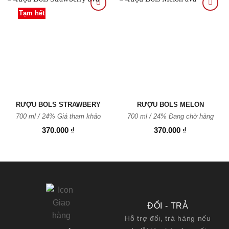
Tạm hết
Thêm
Thêm
vào
vào
Yêu
Yêu
thích
thích
RƯỢU BOLS STRAWBERY
RƯỢU BOLS MELON
700 ml / 24% Giá tham khảo
700 ml / 24% Đang chờ hàng
370.000
₫
370.000
₫
ĐỔI - TRẢ
Hỗ trợ đổi, trả hàng nếu