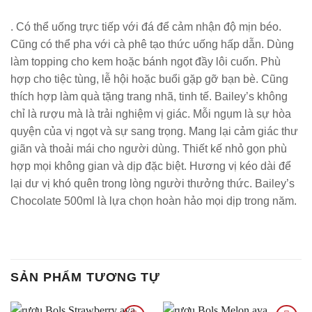
. Có thể uống trực tiếp với đá để cảm nhận độ mịn béo.
Cũng có thể pha với cà phê tạo thức uống hấp dẫn. Dùng
làm topping cho kem hoặc bánh ngọt đầy lôi cuốn. Phù
hợp cho tiệc tùng, lễ hội hoặc buổi gặp gỡ bạn bè. Cũng
thích hợp làm quà tặng trang nhã, tinh tế. Bailey’s không
chỉ là rượu mà là trải nghiệm vị giác. Mỗi ngụm là sự hòa
quyện của vị ngọt và sự sang trọng. Mang lại cảm giác thư
giãn và thoải mái cho người dùng. Thiết kế nhỏ gọn phù
hợp mọi không gian và dịp đặc biệt. Hương vị kéo dài để
lại dư vị khó quên trong lòng người thưởng thức. Bailey’s
Chocolate 500ml là lựa chọn hoàn hảo mọi dịp trong năm.
SẢN PHẨM TƯƠNG TỰ