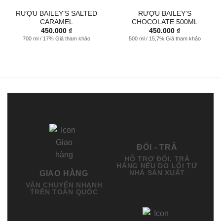
RƯỢU BAILEY’S SALTED
RƯỢU BAILEY’S
CARAMEL
CHOCOLATE 500ML
450.000
₫
450.000
₫
700 ml / 17% Giá tham khảo
500 ml / 15,7% Giá tham khảo
ĐỔI - TRẢ
HỖ TRỢ ĐỔI, TRẢ
HÀNG NẾU DO LỖI TỪ
NHÀ SẢN XUẤT
GIAO HÀNG
VẬN CHUYỂN NHANH
TRÊN TOÀN QUỐC