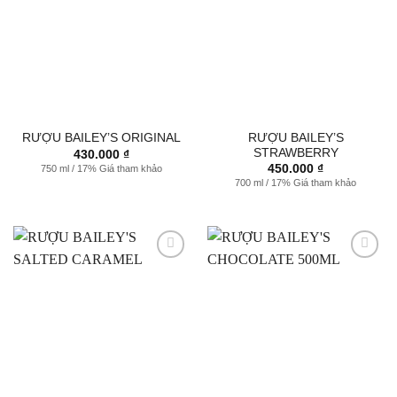
Thêm
Thêm
vào
vào
Yêu
Yêu
thích
thích
RƯỢU BAILEY’S
RƯỢU BAILEY’S ORIGINAL
STRAWBERRY
430.000
₫
450.000
₫
750 ml / 17% Giá tham khảo
700 ml / 17% Giá tham khảo
Thêm
Thêm
vào
vào
Yêu
Yêu
thích
thích