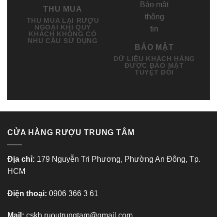
THU MUA
THU MUA LẠI RƯỢU
NGOẠI KHI QUÝ
KHÁCH KHÔNG CÓ
NHU CẦU SỬ DỤNG
BẢO MẬT
DỮ LIỆU KHÁCH HÀNG
ĐƯỢC BẢO MẬT
TUYỆT ĐỐI
CỬA HÀNG RƯỢU TRUNG TÂM
Địa chỉ:
179 Nguyễn Tri Phương, Phường An Đông, Tp.
HCM
Điện thoại:
0906 366 3 61
Mail:
cskh.ruoutrungtam@gmail.com