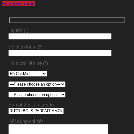
Đăng ký tư vấn
Họ tên (*)
Số điện thoại (*)
Khu vực liên hệ (*)
Sản phẩm cần tư vấn
Nội dung chi tiết