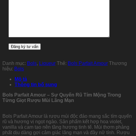
Danh mục:
Bols
,
Liqueur
Thẻ:
Bols Parfait Amour
Thương
hiệu:
Bols
Mô tả
Thông tin bổ sung
Bols Parfait Amour – Sự Quyến Rũ Tím Mộng Trong
Từng Giọt Rượu Mùi Lãng Mạn
Bols Parfait Amour là rượu mùi độc đáo mang sắc tím quyến
rũ và hương vị ngọt ngào. Sản phẩm kết hợp hoa violet,
vanilla và cam tạo nên tầng hương tinh tế. Mùi thơm phảng
phất dịu dàng gợi cảm giác lãng mạn và đầy nữ tính. Rượu