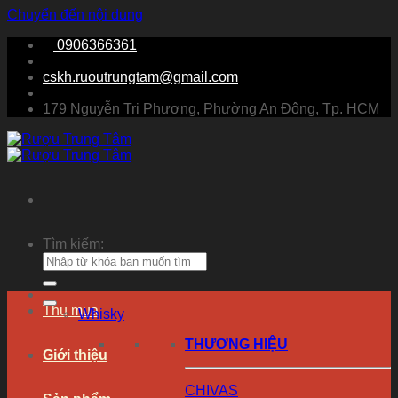
Chuyển đến nội dung
0906366361
cskh.ruoutrungtam@gmail.com
179 Nguyễn Tri Phương, Phường An Đông, Tp. HCM
Tìm kiếm:
Thu mua
Whisky
THƯƠNG HIỆU
Giới thiệu
CHIVAS