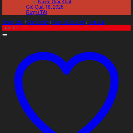
Nước Giải Khát
Giỏ Quà Tết 2026
Rượu Tết
Trang chủ
/
Sản phẩm
/
Rượu Pha Chế
/
Liqueur
Liên hệ