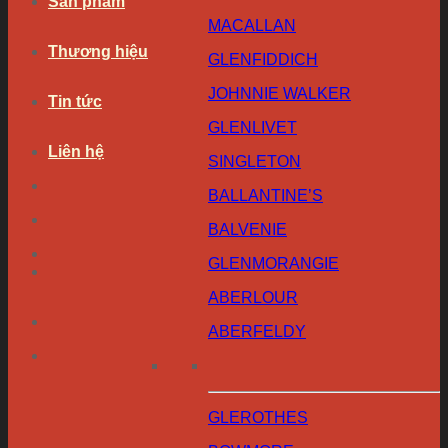
Sản phẩm
MACALLAN
Thương hiệu
GLENFIDDICH
JOHNNIE WALKER
Tin tức
GLENLIVET
Liên hệ
SINGLETON
BALLANTINE’S
BALVENIE
GLENMORANGIE
ABERLOUR
ABERFELDY
GLEROTHES