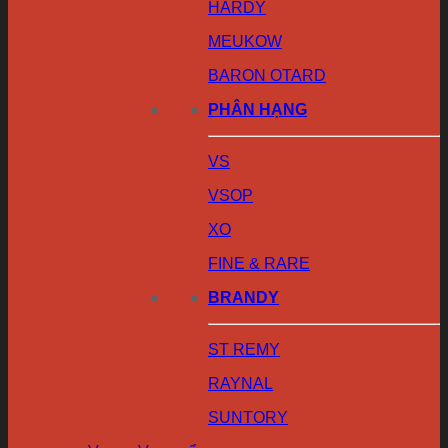
HARDY
MEUKOW
BARON OTARD
PHÂN HẠNG
VS
VSOP
XO
FINE & RARE
BRANDY
ST REMY
RAYNAL
SUNTORY