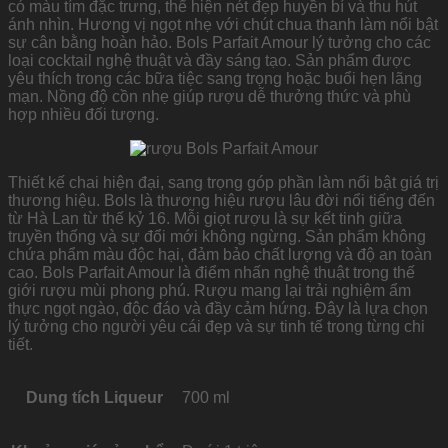
có màu tím đặc trưng, thể hiện nét đẹp huyền bí và thu hút
ánh nhìn. Hương vị ngọt nhẹ với chút chua thanh làm nổi bật
sự cân bằng hoàn hảo. Bols Parfait Amour lý tưởng cho các
loại cocktail nghệ thuật và đầy sáng tạo. Sản phẩm được
yêu thích trong các bữa tiệc sang trọng hoặc buổi hẹn lãng
mạn. Nồng độ cồn nhẹ giúp rượu dễ thưởng thức và phù
hợp nhiều đối tượng.
Thiết kế chai hiện đại, sang trọng góp phần làm nổi bật giá trị
thương hiệu. Bols là thương hiệu rượu lâu đời nổi tiếng đến
từ Hà Lan từ thế kỷ 16. Mỗi giọt rượu là sự kết tinh giữa
truyền thống và sự đổi mới không ngừng. Sản phẩm không
chứa phẩm màu độc hại, đảm bảo chất lượng và độ an toàn
cao. Bols Parfait Amour là điểm nhấn nghệ thuật trong thế
giới rượu mùi phong phú. Rượu mang lại trải nghiệm ẩm
thực ngọt ngào, độc đáo và đầy cảm hứng. Đây là lựa chọn
lý tưởng cho người yêu cái đẹp và sự tinh tế trong từng chi
tiết.
Dung tích Liqueur
700 ml