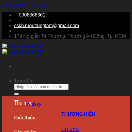
Chuyển đến nội dung
0906366361
cskh.ruoutrungtam@gmail.com
179 Nguyễn Tri Phương, Phường An Đông, Tp. HCM
Tìm kiếm:
Thu mua
Whisky
THƯƠNG HIỆU
Giới thiệu
CHIVAS