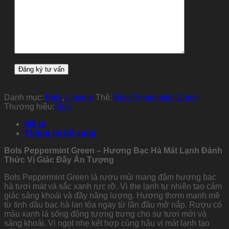
Danh mục:
Bols
,
Liqueur
Thẻ:
Bols Peppermint Green
Thương hiệu:
Bols
Mô tả
Thông tin bổ sung
Bols Peppermint Green – Hương Bạc Hà Mát Lạnh Đánh
Thức Vị Giác Đầy Ấn Tượng
Bols Peppermint Green là rượu mùi mang đậm hương bạc
hà tươi mát và sắc xanh rực rỡ. Vị the lạnh tự nhiên tạo cảm
giác sảng khoái và đầy năng lượng. Hương thơm mạnh mẽ
từ tinh dầu bạc hà lan tỏa ngay từ lần đầu mở nắp. Rượu có
màu xanh lá sống động tượng trưng cho sự tươi mới và
sảng khoái. Vị ngọt nhẹ kết hợp cùng hậu vị mát lạnh tạo