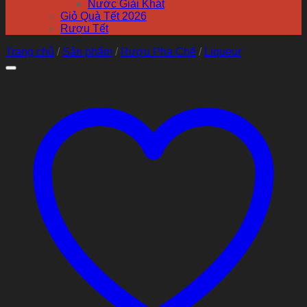
Nước Giải Khát
Giỏ Quà Tết 2026
Rượu Tết
Trang chủ
/
Sản phẩm
/
Rượu Pha Chế
/
Liqueur