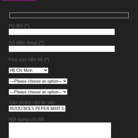
Họ tên (*)
Số điện thoại (*)
Khu vực liên hệ (*)
Sản phẩm cần tư vấn
Nội dung chi tiết