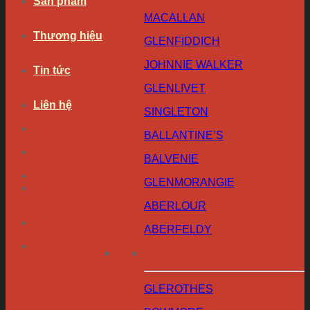
Sản phẩm
MACALLAN
Thương hiệu
GLENFIDDICH
JOHNNIE WALKER
Tin tức
GLENLIVET
Liên hệ
SINGLETON
BALLANTINE’S
BALVENIE
GLENMORANGIE
ABERLOUR
ABERFELDY
GLEROTHES