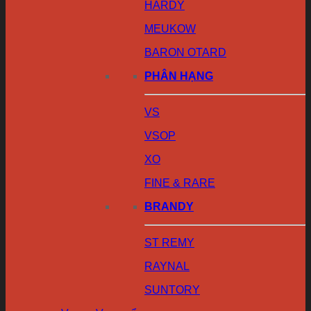
HARDY
MEUKOW
BARON OTARD
PHÂN HẠNG
VS
VSOP
XO
FINE & RARE
BRANDY
ST REMY
RAYNAL
SUNTORY