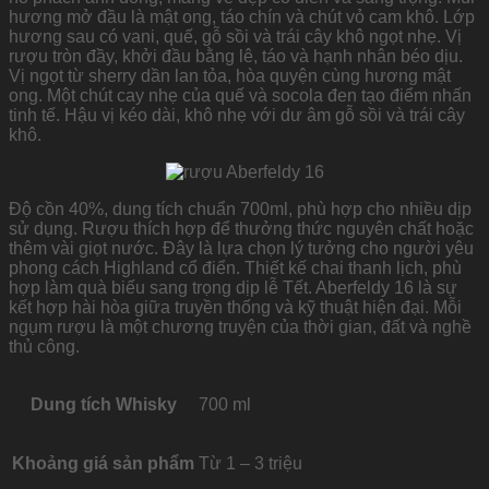
hương mở đầu là mật ong, táo chín và chút vỏ cam khô. Lớp
hương sau có vani, quế, gỗ sồi và trái cây khô ngọt nhẹ. Vị
rượu tròn đầy, khởi đầu bằng lê, táo và hạnh nhân béo dịu.
Vị ngọt từ sherry dần lan tỏa, hòa quyện cùng hương mật
ong. Một chút cay nhẹ của quế và socola đen tạo điểm nhấn
tinh tế. Hậu vị kéo dài, khô nhẹ với dư âm gỗ sồi và trái cây
khô.
Độ cồn 40%, dung tích chuẩn 700ml, phù hợp cho nhiều dịp
sử dụng. Rượu thích hợp để thưởng thức nguyên chất hoặc
thêm vài giọt nước. Đây là lựa chọn lý tưởng cho người yêu
phong cách Highland cổ điển. Thiết kế chai thanh lịch, phù
hợp làm quà biếu sang trọng dịp lễ Tết. Aberfeldy 16 là sự
kết hợp hài hòa giữa truyền thống và kỹ thuật hiện đại. Mỗi
ngụm rượu là một chương truyện của thời gian, đất và nghề
thủ công.
Dung tích Whisky
700 ml
Khoảng giá sản phẩm
Từ 1 – 3 triệu