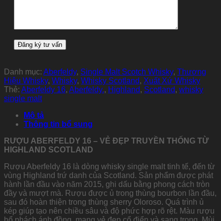
Danh mục:
Aberfeldy
,
Single Malt Scotch Whisky
,
Thương
Hiệu Whisky
,
Whisky
,
Whisky Scotland
,
Xuất Xứ Whisky
Thẻ:
Aberfeldy 16
,
Aberfeldy.
,
Highland
,
Scotland
,
whisky
single malt
Mô tả
Thông tin bổ sung
RƯỢU ABERFELDY 16 – VẺ ĐẸP TRUYỀN THỐNG TỪ
HIGHLAND SCOTLAND
Rượu Aberfeldy 16 là dòng whisky single malt tinh tế, đến từ
vùng Highland trứ danh của Scotland. Sản phẩm được phát
hành lần đầu vào năm 2015, ghi dấu bằng phong cách tròn
đầy và mượt mà. Rượu được ủ trong thùng bourbon lần đầu,
sau đó hoàn thiện trong thùng sherry Oloroso. Quá trình ủ
kép giúp tạo nên chiều sâu và độ phức hợp rõ rệt. Màu rượu
hổ phách ánh đồng, mang vẻ đẹp cổ điển và sang trọng. Mùi