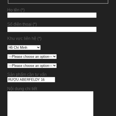
Họ tên (*)
Số điện thoại (*)
Khu vực liên hệ (*)
Sản phẩm cần tư vấn
Nội dung chi tiết