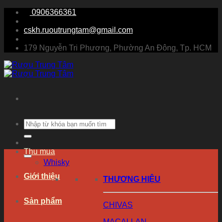
Chuyển
0906366361
đến
nội
cskh.ruoutrungtam@gmail.com
dung
179 Nguyễn Tri Phương, Phường An Đông, Tp. HCM
Tìm
kiếm:
Thu mua
Whisky
Giới thiệu
THƯƠNG HIỆU
Sản phẩm
CHIVAS
MACALLAN