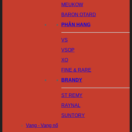
MEUKOW
BARON OTARD
PHÂN HẠNG
VS
VSOP
XO
FINE & RARE
BRANDY
ST REMY
RAYNAL
SUNTORY
Vang - Vang nổ