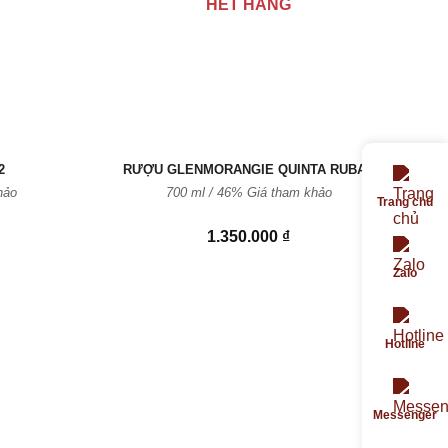
HẾT HÀNG
2
RƯỢU GLENMORANGIE QUINTA RUBAN
hảo
700 ml / 46%
Giá tham khảo
Trang chủ
1.350.000
₫
Zalo
Hotline
Messenger