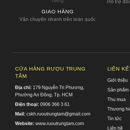
Hỗ trợ đổi
GIAO HÀNG
Vận chuyển nhanh trên toàn quốc
CỬA HÀNG RƯỢU TRUNG
LIÊN K
TÂM
Giới thiệu
Địa chỉ:
179 Nguyễn Tri Phương,
Sản phẩm
Phường An Đông, Tp. HCM
Thu mua
Điện thoại:
0906 366 3 61
Thương hi
Mail:
cskh.ruoutrungtam@gmail.com
Tin tức
Website:
www.ruoutrungtam.com
Liên hệ