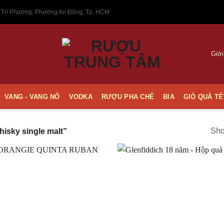
 Tri Phương, Phường An Đông, Tp. HCM
Giới
VANG - VANG NỔ
VODKA
RƯỢU PHA CHẾ
BIA
GIỎ QUÀ TẾ
Sho
isky single malt”
Thêm
vào
Yêu
thích