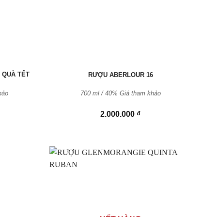
 QUÀ TẾT
RƯỢU ABERLOUR 16
hảo
700 ml / 40% Giá tham khảo
2.000.000
₫
Thêm
Thêm
vào
vào
Yêu
Yêu
thích
thích