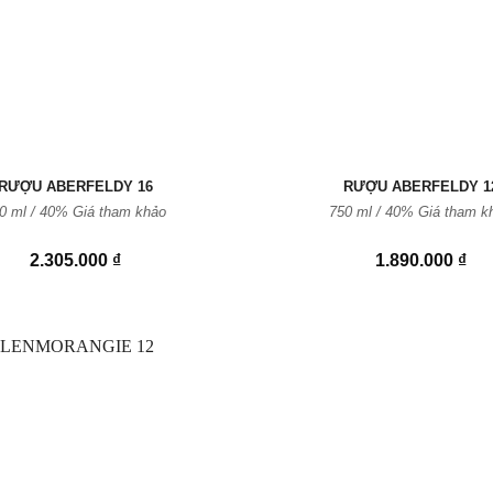
RƯỢU ABERFELDY 16
RƯỢU ABERFELDY 1
0 ml / 40% Giá tham khảo
750 ml / 40% Giá tham k
2.305.000
₫
1.890.000
₫
Thêm
vào
Yêu
thích