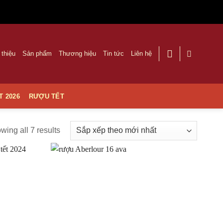
 thiệu
Sản phẩm
Thương hiệu
Tin tức
Liên hệ
T 2026
RƯỢU TẾT
wing all 7 results
Thêm
Thêm
vào
vào
Yêu
Yêu
thích
thích