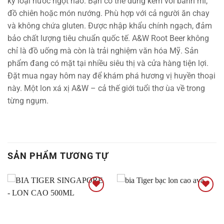
kỳ loại nước ngọt nào. Bạn có thể dùng kèm với bánh mì,
đồ chiên hoặc món nướng. Phù hợp với cả người ăn chay
và không chứa gluten. Được nhập khẩu chính ngạch, đảm
bảo chất lượng tiêu chuẩn quốc tế. A&W Root Beer không
chỉ là đồ uống mà còn là trải nghiệm văn hóa Mỹ. Sản
phẩm đang có mặt tại nhiều siêu thị và cửa hàng tiện lợi.
Đặt mua ngay hôm nay để khám phá hương vị huyền thoại
này. Một lon xá xị A&W – cả thế giới tuổi thơ ùa về trong
từng ngụm.
SẢN PHẨM TƯƠNG TỰ
Thêm
Thêm
vào
vào