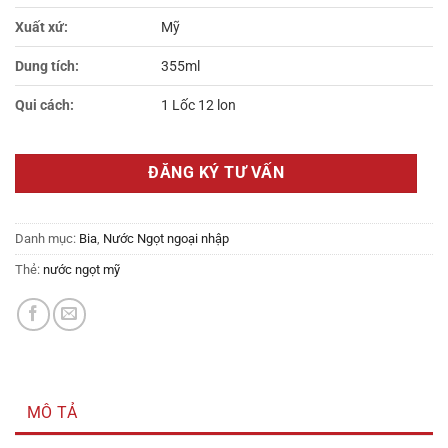
Xuất xứ:
Mỹ
Dung tích:
355ml
Qui cách:
1 Lốc 12 lon
ĐĂNG KÝ TƯ VẤN
Danh mục:
Bia
,
Nước Ngọt ngoại nhập
Thẻ:
nước ngọt mỹ
MÔ TẢ