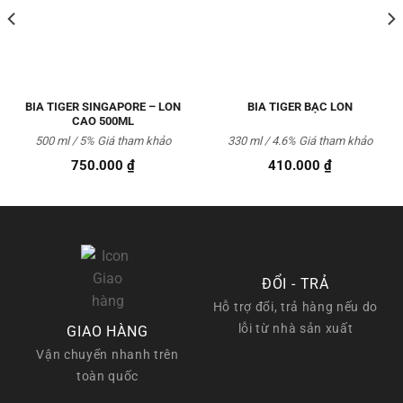
Yêu
Yêu
thích
thích
BIA TIGER SINGAPORE – LON
BIA TIGER BẠC LON
CAO 500ML
500 ml / 5% Giá tham khảo
330 ml / 4.6% Giá tham khảo
750.000
₫
410.000
₫
ĐỔI - TRẢ
Hỗ trợ đổi, trả hàng nếu do
lỗi từ nhà sản xuất
GIAO HÀNG
Vận chuyển nhanh trên
toàn quốc