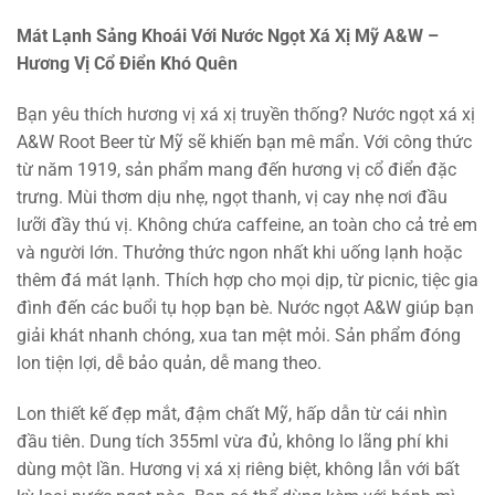
Mát Lạnh Sảng Khoái Với Nước Ngọt Xá Xị Mỹ A&W –
Hương Vị Cổ Điển Khó Quên
Bạn yêu thích hương vị xá xị truyền thống? Nước ngọt xá xị
A&W Root Beer từ Mỹ sẽ khiến bạn mê mẩn. Với công thức
từ năm 1919, sản phẩm mang đến hương vị cổ điển đặc
trưng. Mùi thơm dịu nhẹ, ngọt thanh, vị cay nhẹ nơi đầu
lưỡi đầy thú vị. Không chứa caffeine, an toàn cho cả trẻ em
và người lớn. Thưởng thức ngon nhất khi uống lạnh hoặc
thêm đá mát lạnh. Thích hợp cho mọi dịp, từ picnic, tiệc gia
đình đến các buổi tụ họp bạn bè. Nước ngọt A&W giúp bạn
giải khát nhanh chóng, xua tan mệt mỏi. Sản phẩm đóng
lon tiện lợi, dễ bảo quản, dễ mang theo.
Lon thiết kế đẹp mắt, đậm chất Mỹ, hấp dẫn từ cái nhìn
đầu tiên. Dung tích 355ml vừa đủ, không lo lãng phí khi
dùng một lần. Hương vị xá xị riêng biệt, không lẫn với bất