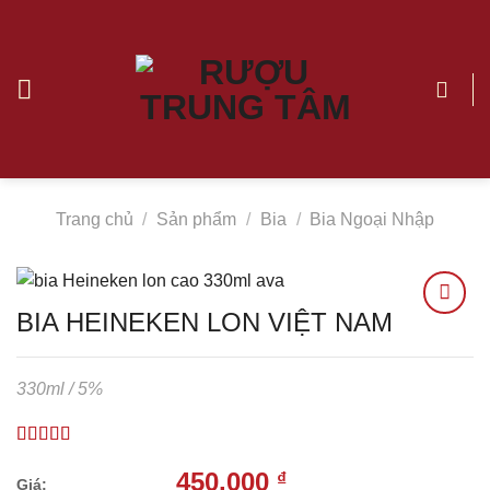
Chuyển
đến
nội
dung
Trang chủ
/
Sản phẩm
/
Bia
/
Bia Ngoại Nhập
BIA HEINEKEN LON VIỆT NAM
Thêm
330ml / 5%
vào
Yêu
thích
450.000
₫