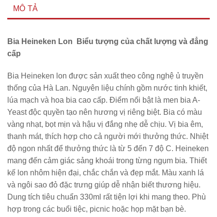
MÔ TẢ
Bia Heineken Lon Biểu tượng của chất lượng và đẳng
cấp
Bia Heineken lon được sản xuất theo công nghệ ủ truyền
thống của Hà Lan. Nguyên liệu chính gồm nước tinh khiết,
lúa mạch và hoa bia cao cấp. Điểm nổi bật là men bia A-
Yeast độc quyền tạo nên hương vị riêng biệt. Bia có màu
vàng nhạt, bọt mịn và hậu vị đắng nhẹ dễ chịu. Vị bia êm,
thanh mát, thích hợp cho cả người mới thưởng thức. Nhiệt
độ ngon nhất để thưởng thức là từ 5 đến 7 độ C. Heineken
mang đến cảm giác sảng khoái trong từng ngụm bia. Thiết
kế lon nhôm hiện đại, chắc chắn và đẹp mắt. Màu xanh lá
và ngôi sao đỏ đặc trưng giúp dễ nhận biết thương hiệu.
Dung tích tiêu chuẩn 330ml rất tiện lợi khi mang theo. Phù
hợp trong các buổi tiệc, picnic hoặc họp mặt bạn bè.