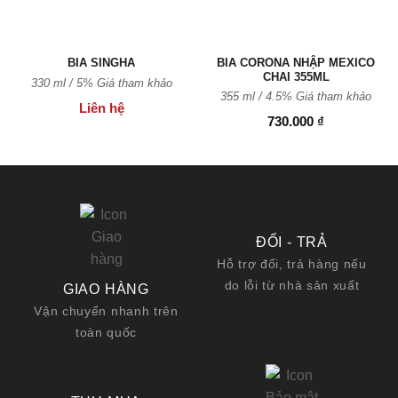
BIA CORONA NHẬP MEXICO
BIA SINGHA
CHAI 355ML
330 ml / 5% Giá tham khảo
355 ml / 4.5% Giá tham khảo
Liên hệ
730.000
₫
ĐỔI - TRẢ
Hỗ trợ đổi, trả hàng nếu
do lỗi từ nhà sản xuất
GIAO HÀNG
Vận chuyển nhanh trên
toàn quốc