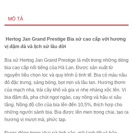
MÔ TẢ
Hertog Jan Grand Prestige Bia sứ cao cấp với hương
vị đậm đà và lịch sử lâu đời
Bia sứ Hertog Jan Grand Prestige là một trong những dòng
bia cao cấp nổi tiếng của Hà Lan. Được sản xuất từ
nguyên liệu chọn lọc và quy trình ủ tinh tế. Bia có màu nâu
đỏ đặc trưng, sáng bóng, bọt mịn và lâu tan. Hương thơm
của mạch nha, trái cây khô và gia vị nhẹ nhàng xộc lên. Vị
bia đậm đà, pha chút ngọt ngào, cay nồng và hậu vị sâu
lắng. Nồng độ cồn của bia lên đến 10,5%, thích hợp cho
những người sành bia. Bia được lên men trong chai, tạo ra
hương vị mượt mà, phức tạp.
Được đóng trong chai sứ tinh xảo, giữ lạnh tốt và bảo