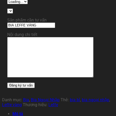
Sản phẩm cần tư vấn
Nội dung chi tiết
Danh mục:
Bia
,
Bia Ngoại Nhập
Thẻ:
bia bỉ
,
bia ngoại nhập
,
Leffe vàng
Thương hiệu:
Leffe
Mô tả