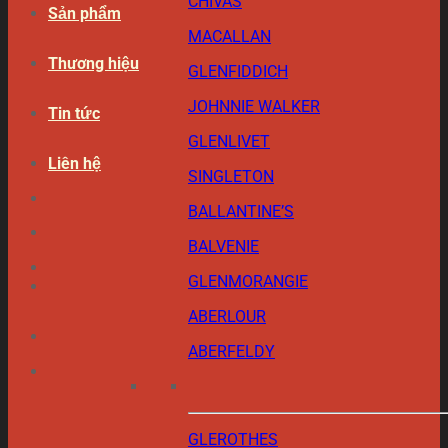
CHIVAS
Sản phẩm
MACALLAN
Thương hiệu
GLENFIDDICH
JOHNNIE WALKER
Tin tức
GLENLIVET
Liên hệ
SINGLETON
BALLANTINE’S
BALVENIE
GLENMORANGIE
ABERLOUR
ABERFELDY
GLEROTHES