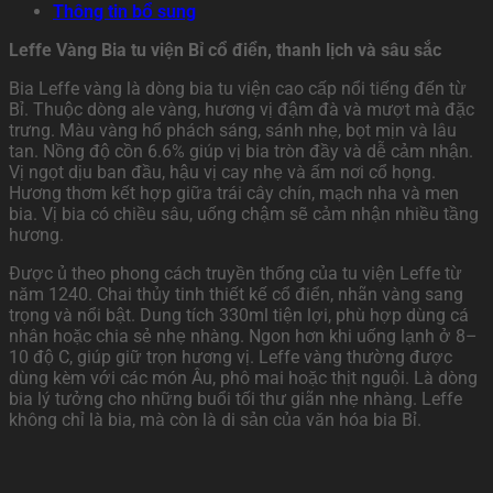
Thông tin bổ sung
Leffe Vàng Bia tu viện Bỉ cổ điển, thanh lịch và sâu sắc
Bia Leffe vàng là dòng bia tu viện cao cấp nổi tiếng đến từ
Bỉ. Thuộc dòng ale vàng, hương vị đậm đà và mượt mà đặc
trưng. Màu vàng hổ phách sáng, sánh nhẹ, bọt mịn và lâu
tan. Nồng độ cồn 6.6% giúp vị bia tròn đầy và dễ cảm nhận.
Vị ngọt dịu ban đầu, hậu vị cay nhẹ và ấm nơi cổ họng.
Hương thơm kết hợp giữa trái cây chín, mạch nha và men
bia. Vị bia có chiều sâu, uống chậm sẽ cảm nhận nhiều tầng
hương.
Được ủ theo phong cách truyền thống của tu viện Leffe từ
năm 1240. Chai thủy tinh thiết kế cổ điển, nhãn vàng sang
trọng và nổi bật. Dung tích 330ml tiện lợi, phù hợp dùng cá
nhân hoặc chia sẻ nhẹ nhàng. Ngon hơn khi uống lạnh ở 8–
10 độ C, giúp giữ trọn hương vị. Leffe vàng thường được
dùng kèm với các món Âu, phô mai hoặc thịt nguội. Là dòng
bia lý tưởng cho những buổi tối thư giãn nhẹ nhàng. Leffe
không chỉ là bia, mà còn là di sản của văn hóa bia Bỉ.