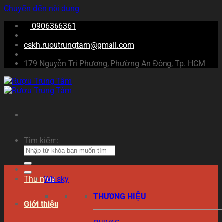
Chuyển đến nội dung
0906366361
cskh.ruoutrungtam@gmail.com
179 Nguyễn Tri Phương, Phường An Đông, Tp. HCM
Tìm kiếm:
Thu mua
Whisky
THƯƠNG HIỆU
Giới thiệu