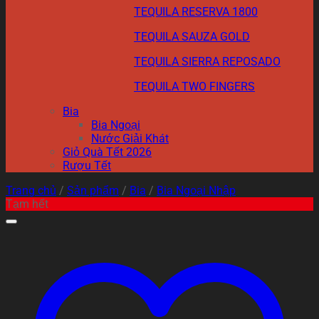
TEQUILA RESERVA 1800
TEQUILA SAUZA GOLD
TEQUILA SIERRA REPOSADO
TEQUILA TWO FINGERS
Bia
Bia Ngoại
Nước Giải Khát
Giỏ Quà Tết 2026
Rượu Tết
Trang chủ
/
Sản phẩm
/
Bia
/
Bia Ngoại Nhập
Tạm hết