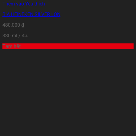
Thêm vào Yêu thích
BIA HEINEKEN SILVER LON
480.000
₫
330 ml / 4%
Tạm hết