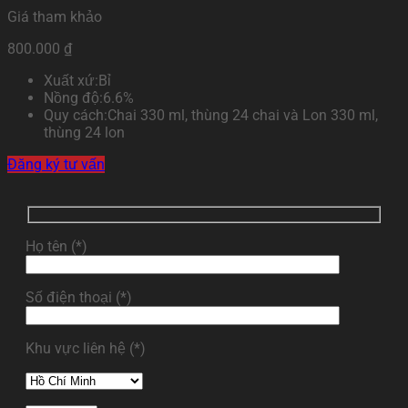
Giá tham khảo
800.000
₫
Xuất xứ:
Bỉ
Nồng độ:
6.6%
Quy cách:
Chai 330 ml, thùng 24 chai và Lon 330 ml,
thùng 24 lon
Đăng ký tư vấn
Họ tên (*)
Số điện thoại (*)
Khu vực liên hệ (*)