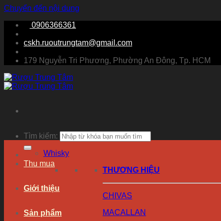
Chuyển đến nội dung
0906366361
cskh.ruoutrungtam@gmail.com
179 Nguyễn Tri Phương, Phường An Đông, Tp. HCM
Tìm kiếm:
Whisky
Thu mua
THƯƠNG HIỆU
Giới thiệu
CHIVAS
MACALLAN
Sản phẩm