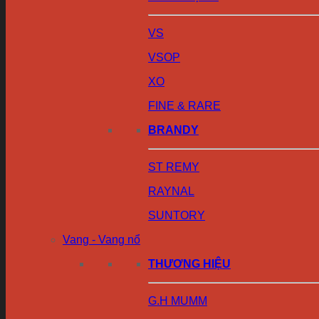
VS
VSOP
XO
FINE & RARE
BRANDY
ST REMY
RAYNAL
SUNTORY
Vang - Vang nổ
THƯƠNG HIỆU
G.H MUMM