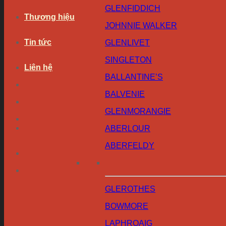
GLENFIDDICH
Thương hiệu
JOHNNIE WALKER
Tin tức
GLENLIVET
SINGLETON
Liên hệ
BALLANTINE’S
BALVENIE
GLENMORANGIE
ABERLOUR
ABERFELDY
GLEROTHES
BOWMORE
LAPHROAIG