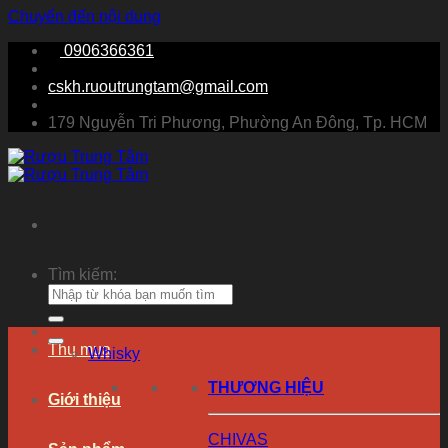
Chuyển đến nội dung
0906366361
cskh.ruoutrungtam@gmail.com
179 Nguyễn Tri Phương, Phường An Đông, Tp. HCM
Tìm kiếm:
Thu mua
Whisky
THƯƠNG HIỆU
Giới thiệu
CHIVAS