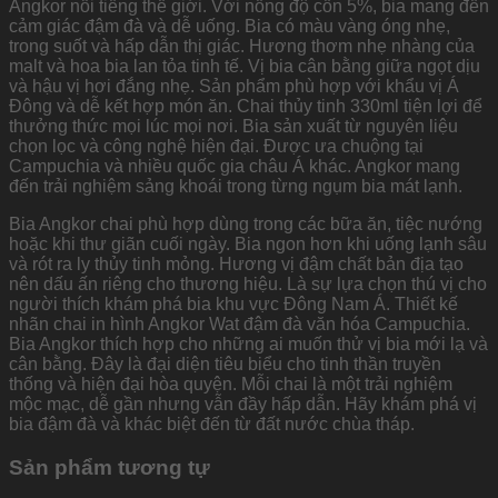
Angkor nổi tiếng thế giới. Với nồng độ cồn 5%, bia mang đến
cảm giác đậm đà và dễ uống. Bia có màu vàng óng nhẹ,
trong suốt và hấp dẫn thị giác. Hương thơm nhẹ nhàng của
malt và hoa bia lan tỏa tinh tế. Vị bia cân bằng giữa ngọt dịu
và hậu vị hơi đắng nhẹ. Sản phẩm phù hợp với khẩu vị Á
Đông và dễ kết hợp món ăn. Chai thủy tinh 330ml tiện lợi để
thưởng thức mọi lúc mọi nơi. Bia sản xuất từ nguyên liệu
chọn lọc và công nghệ hiện đại. Được ưa chuộng tại
Campuchia và nhiều quốc gia châu Á khác. Angkor mang
đến trải nghiệm sảng khoái trong từng ngụm bia mát lạnh.
Bia Angkor chai phù hợp dùng trong các bữa ăn, tiệc nướng
hoặc khi thư giãn cuối ngày. Bia ngon hơn khi uống lạnh sâu
và rót ra ly thủy tinh mỏng. Hương vị đậm chất bản địa tạo
nên dấu ấn riêng cho thương hiệu. Là sự lựa chọn thú vị cho
người thích khám phá bia khu vực Đông Nam Á. Thiết kế
nhãn chai in hình Angkor Wat đậm đà văn hóa Campuchia.
Bia Angkor thích hợp cho những ai muốn thử vị bia mới lạ và
cân bằng. Đây là đại diện tiêu biểu cho tinh thần truyền
thống và hiện đại hòa quyện. Mỗi chai là một trải nghiệm
mộc mạc, dễ gần nhưng vẫn đầy hấp dẫn. Hãy khám phá vị
bia đậm đà và khác biệt đến từ đất nước chùa tháp.
Sản phẩm tương tự