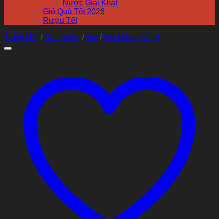
Nước Giải Khát
Giỏ Quà Tết 2026
Rượu Tết
Trang chủ
/
Sản phẩm
/
Bia
/
Bia Ngoại Nhập