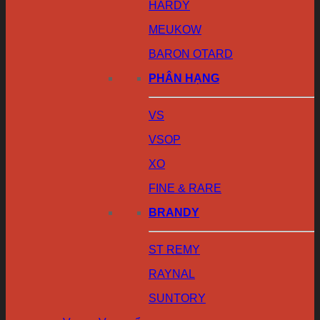
HARDY
MEUKOW
BARON OTARD
PHÂN HẠNG
VS
VSOP
XO
FINE & RARE
BRANDY
ST REMY
RAYNAL
SUNTORY