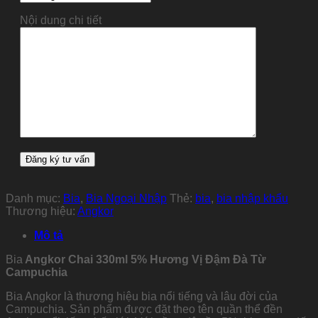
Nội dung chi tiết
Danh mục:
Bia
,
Bia Ngoại Nhập
Thẻ:
bia
,
bia nhập khẩu
Thương hiệu:
Angkor
Mô tả
Bia
Angkor Chai 330ml 5% Hương Vị Đậm Đà Từ
Campuchia
Bia Angkor là thương hiệu bia nổi tiếng và lâu đời của
Campuchia. Sản phẩm được đặt theo tên quần thể đền