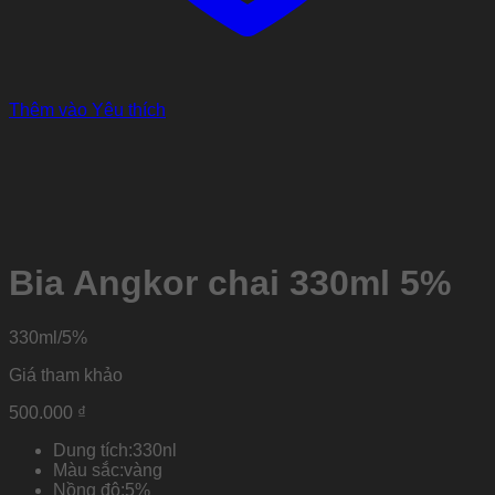
Thêm vào Yêu thích
Bia Angkor chai 330ml 5%
330ml/5%
Giá tham khảo
500.000
₫
Dung tích:
330nl
Màu sắc:
vàng
Nồng độ:
5%