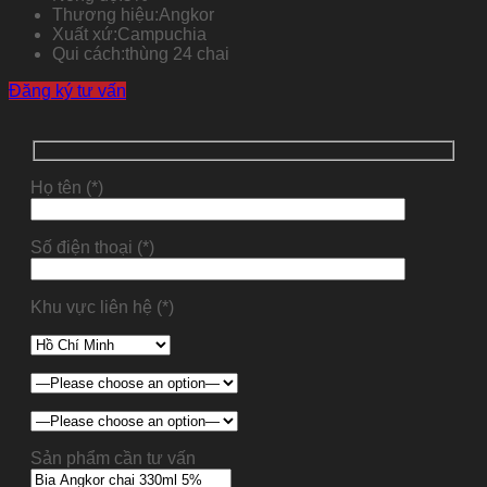
Thương hiệu:
Angkor
Xuất xứ:
Campuchia
Qui cách:
thùng 24 chai
Đăng ký tư vấn
Họ tên (*)
Số điện thoại (*)
Khu vực liên hệ (*)
Sản phẩm cần tư vấn