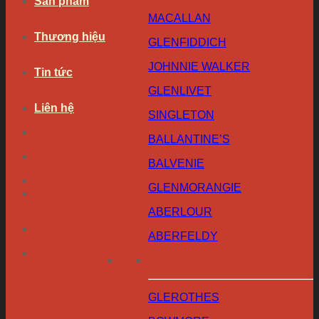
Sản phẩm
MACALLAN
Thương hiệu
GLENFIDDICH
JOHNNIE WALKER
Tin tức
GLENLIVET
Liên hệ
SINGLETON
BALLANTINE’S
BALVENIE
GLENMORANGIE
ABERLOUR
ABERFELDY
GLEROTHES