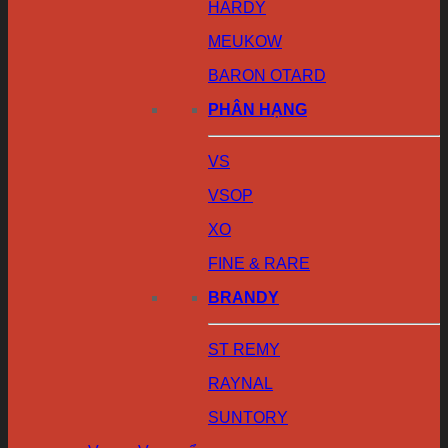
HARDY
MEUKOW
BARON OTARD
PHÂN HẠNG
VS
VSOP
XO
FINE & RARE
BRANDY
ST REMY
RAYNAL
SUNTORY