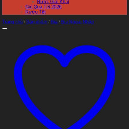
Nước Giải Khát
Giỏ Quà Tết 2026
Rượu Tết
Trang chủ
/
Sản phẩm
/
Bia
/
Bia Ngoại Nhập