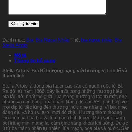
Danh mục:
Bia
,
Bia Ngoại Nhập
Thẻ:
bia ngoại nhập
,
Bia
Stella Artois
Mô tả
Thông tin bổ sung
Stella Artois Bia Bỉ thượng hạng với hương vị tinh tế và
thanh lịch
Stella Artois là dòng bia lager cao cấp có nguồn gốc từ Bỉ.
Ra đời từ năm 1366, đây là một trong những thương hiệu
bia lâu đời nhất thế giới. Bia mang hương vị thanh mát, nhẹ
nhàng và cân bằng hoàn hảo. Nồng độ cồn 5%, phù hợp với
mọi dịp từ tiệc tùng đến thưởng thức nhẹ nhàng. Vị bia nhẹ,
đắng dịu và hậu vị tươi mới dễ chịu. Hương thơm thoang
thoảng của hoa bia và lúa mạch tinh luyện. Màu vàng sáng,
bọt trắng mịn, mang lại cảm giác sảng khoái khi uống. Được
ủ từ ba thành phần tự nhiên: lúa mạch, hoa bia và nước. Sản