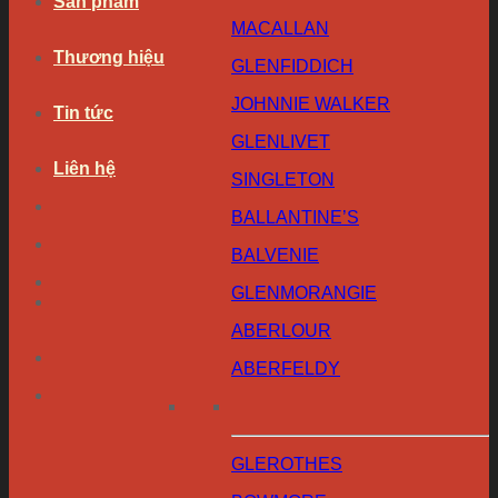
Sản phẩm
MACALLAN
Thương hiệu
GLENFIDDICH
JOHNNIE WALKER
Tin tức
GLENLIVET
Liên hệ
SINGLETON
BALLANTINE’S
BALVENIE
GLENMORANGIE
ABERLOUR
ABERFELDY
GLEROTHES