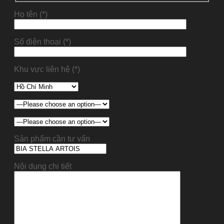
Họ tên (*)
Số điện thoại (*)
Khu vực liên hệ (*)
Sản phẩm cần tư vấn
Nội dung chi tiết