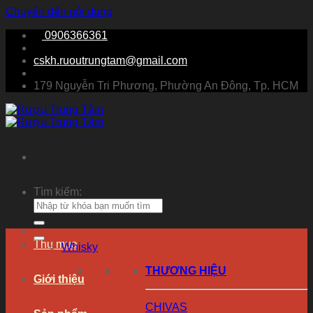
Chuyển đến nội dung
0906366361
cskh.ruoutrungtam@gmail.com
179 Nguyễn Tri Phương, Phường An Đông, Tp. HCM
Tìm kiếm:
Thu mua
Whisky
THƯƠNG HIỆU
Giới thiệu
CHIVAS