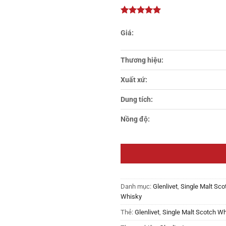
thích
Thương hiệu:
Xuất xứ:
Dung tích:
Nồng độ:
Danh mục:
Glenlivet
,
Single Malt Sco
Whisky
Thẻ:
Glenlivet
,
Single Malt Scotch Wh