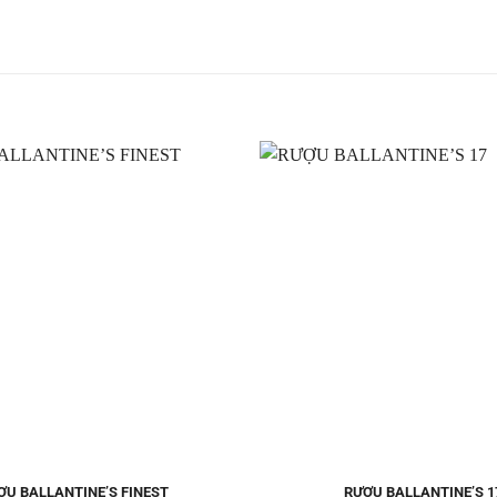
Thêm
vào
Yêu
thích
ỢU BALLANTINE’S FINEST
RƯỢU BALLANTINE’S 1