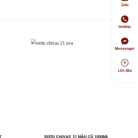
Zalo
Hotline
Messenger
Thêm
Thêm
Lên đầu
vào
vào
Yêu
Yêu
thích
thích
7
RƯỢU CHIVAS 21 MẪU CŨ 1000ML