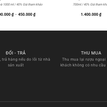
và 1000 ml / 40%
Giá tham khảo
700ml / 40%
Giá tham kh
Khoảng
00.000
₫
–
450.000
₫
1.400.000
₫
giá:
từ
400.000 ₫
đến
450.000 ₫
ĐỔI - TRẢ
THU MUA
, trả hàng nếu do lỗi từ nhà
Thu mua lại rượu ngoại 
sản xuất
khách không có nhu cầu