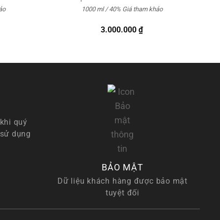
ảo
1000 ml / 40%
Giá tham khảo
3.000.000
₫
khi quý
 sử dụng
BẢO MẬT
Dữ liệu khách hàng được bảo mật
tuyệt đối