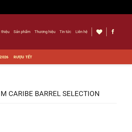
i thiệu
Sản phẩm
Thương hiệu
Tin tức
Liên hệ
 2026
RƯỢU TẾT
UM CARIBE BARREL SELECTION