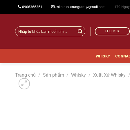
Chuyển
0906366361
cskh.ruoutrungtam@gmail.com
179 Nguy
đến
nội
dung
Tìm
THU MUA
kiếm:
WHISKY
COGNA
Trang chủ
/
Sản phẩm
/
Whisky
/
Xuất Xứ Whisky