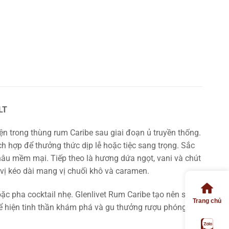
LT
n trong thùng rum Caribe sau giai đoạn ủ truyền thống.
h hợp để thưởng thức dịp lễ hoặc tiệc sang trọng. Sắc
 nâu mềm mại. Tiếp theo là hương dứa ngọt, vani và chút
 vị kéo dài mang vị chuối khô và caramen.
ặc pha cocktail nhẹ. Glenlivet Rum Caribe tạo nên sự
Trang chủ
hể hiện tinh thần khám phá và gu thưởng rượu phóng