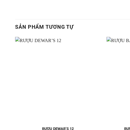
SẢN PHẨM TƯƠNG TỰ
Thêm
vào
Yêu
thích
RƯỢU DEWAR’S 12
RƯ