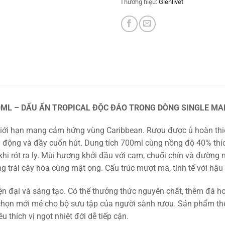
Thương hiệu:
Glenlivet
0ML – DẤU ẤN TROPICAL ĐỘC ĐÁO TRONG DÒNG SINGLE MA
 giới hạn mang cảm hứng vùng Caribbean. Rượu được ủ hoàn thiệ
g động và đầy cuốn hút. Dung tích 700ml cùng nồng độ 40% thíc
 khi rót ra ly. Mùi hương khởi đầu với cam, chuối chín và đường
ng trái cây hòa cùng mật ong. Cấu trúc mượt mà, tinh tế với hậu
ện đại và sáng tạo. Có thể thưởng thức nguyên chất, thêm đá ho
a chọn mới mẻ cho bộ sưu tập của người sành rượu. Sản phẩm t
 thích vị ngọt nhiệt đới dễ tiếp cận.