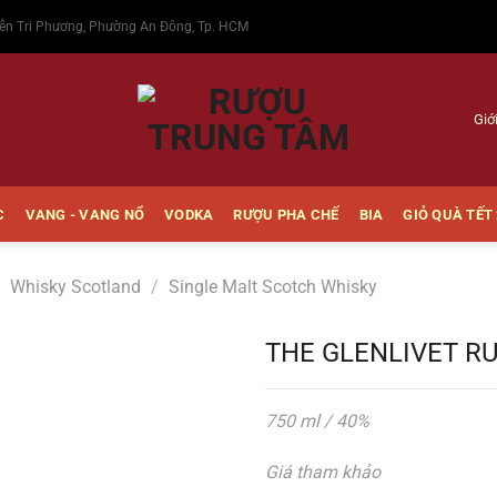
ễn Tri Phương, Phường An Đông, Tp. HCM
Giớ
C
VANG - VANG NỔ
VODKA
RƯỢU PHA CHẾ
BIA
GIỎ QUÀ TẾT
/
Whisky Scotland
/
Single Malt Scotch Whisky
THE GLENLIVET R
750 ml / 40%
Thêm
vào
Giá tham khảo
Yêu