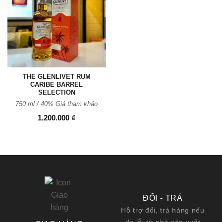
Thêm
vào
Yêu
thích
THE GLENLIVET RUM
CARIBE BARREL
SELECTION
750 ml / 40%
Giá tham khảo
1.200.000
₫
ĐỔI - TRẢ
Hỗ trợ đổi, trả hàng nếu