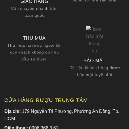
do lỗi từ nhà sản xuất
GIAO HÀNG
Vận chuyển nhanh trên
toàn quốc
THU MUA
Thu mua lại rượu ngoại khi
quý khách không có nhu
cầu sử dụng
BẢO MẬT
Dữ liệu khách hàng được
bảo mật tuyệt đối
CỬA HÀNG RƯỢU TRUNG TÂM
Địa chỉ:
179 Nguyễn Tri Phương, Phường An Đông, Tp.
HCM
Điện thoại:
0906 366 3 61