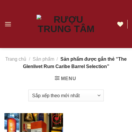
Chuyển
đến
nội
dung
The
Glenlivet
Rum
Caribe
Trang chủ
/
Sản phẩm
/
Sản phẩm được gắn thẻ “The
Barrel
Glenlivet Rum Caribe Barrel Selection”
Selection
|
MENU
Rượu
Trung
Tâm