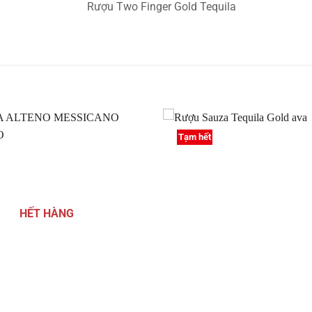
Tạm hết
Thêm
vào
Yêu
thích
HẾT HÀNG