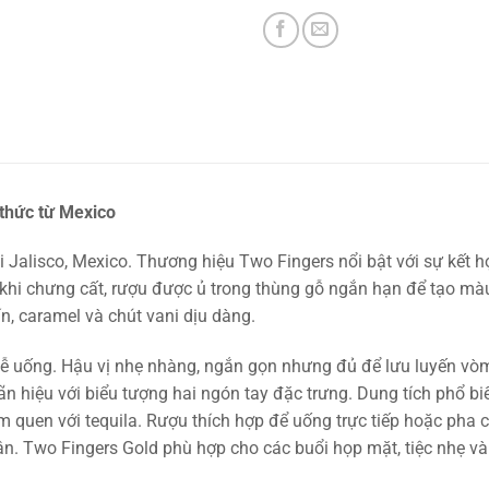
 thức từ Mexico
 Jalisco, Mexico. Thương hiệu Two Fingers nổi bật với sự kết h
 khi chưng cất, rượu được ủ trong thùng gỗ ngắn hạn để tạo 
, caramel và chút vani dịu dàng.
 dễ uống. Hậu vị nhẹ nhàng, ngắn gọn nhưng đủ để lưu luyến v
 hiệu với biểu tượng hai ngón tay đặc trưng. Dung tích phổ biến
m quen với tequila. Rượu thích hợp để uống trực tiếp hoặc pha
 cận. Two Fingers Gold phù hợp cho các buổi họp mặt, tiệc nhẹ v