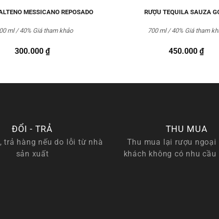
 ALTENO MESSICANO REPOSADO
RƯỢU TEQUILA SAUZA G
00 ml / 40%
Giá tham khảo
700 ml / 40%
Giá tham kh
300.000
₫
450.000
₫
ĐỔI - TRẢ
THU MUA
, trả hàng nếu do lỗi từ nhà
Thu mua lại rượu ngoại 
sản xuất
khách không có nhu cầu