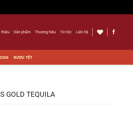
i thiệu
Sản phẩm
Thương hiệu
Tin tức
Liên hệ
 2026
RƯỢU TẾT
S GOLD TEQUILA