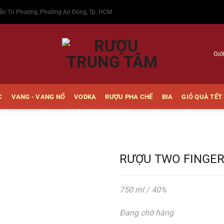
ễn Tri Phương, Phường An Đông, Tp. HCM
Giớ
C
VANG - VANG NỔ
VODKA
RƯỢU PHA CHẾ
BIA
GIỎ QUÀ TẾT
RƯỢU TWO FINGER
750 ml / 40%
Thêm
vào
Đang chờ hàng
Yêu