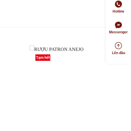
Hotline
Messenger
Lên đầu
Tạm hết
Thêm
Thêm
vào
vào
Yêu
Yêu
thích
thích