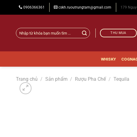
Chuyển
0906366361
cskh.ruoutrungtam@gmail.com
179 Nguy
đến
nội
dung
Tìm
THU MUA
kiếm:
WHISKY
COGNA
Trang chủ
/
Sản phẩm
/
Rượu Pha Chế
/
Tequila