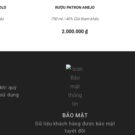
OLD
RƯỢU PATRON ANEJO
ảo
750 ml / 40%
Giá tham khảo
2.000.000
₫
khi quý
 sử dụng
BẢO MẬT
Dữ liệu khách hàng được bảo mật
tuyệt đối