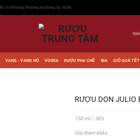
ễn Tri Phương, Phường An Đông, Tp. HCM
Giới
VANG - VANG NỔ
VODKA
RƯỢU PHA CHẾ
BIA
GIỎ QUÀ TẾT
RƯỢU DON JULIO
750 ml / 38%
Thêm
vào
Giá tham khảo
Yêu