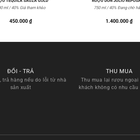
ỢU TEQUILA SAUZA GOLD
RƯỢU DON JULIO REPOS
0 ml / 40%
Giá tham khảo
750 ml / 40%
Đang chờ h
450.000
₫
1.400.000
₫
ĐỔI - TRẢ
THU MUA
, trả hàng nếu do lỗi từ nhà
Thu mua lại rượu ngoại 
sản xuất
khách không có nhu cầu