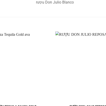
Thêm
vào
Yêu
thích