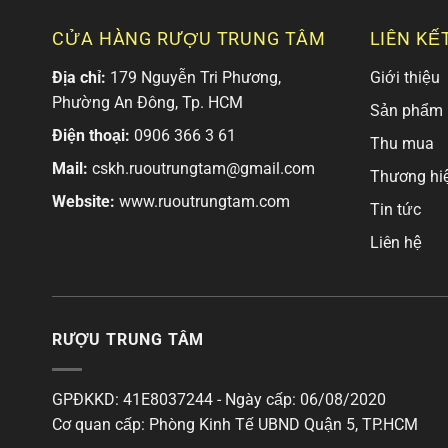
CỬA HÀNG RƯỢU TRUNG TÂM
LIÊN KẾ
Địa chỉ:
179 Nguyễn Tri Phương,
Giới thiệu
Phường An Đông, Tp. HCM
Sản phẩm
Điện thoại:
0906 366 3 61
Thu mua
Mail:
cskh.ruoutrungtam@gmail.com
Thương hi
Website:
www.ruoutrungtam.com
Tin tức
Liên hệ
RƯỢU TRUNG TÂM
GPĐKKD: 41E8037244 - Ngày cấp: 06/08/2020
Cơ quan cấp: Phòng Kinh Tế UBND Quận 5, TP.HCM