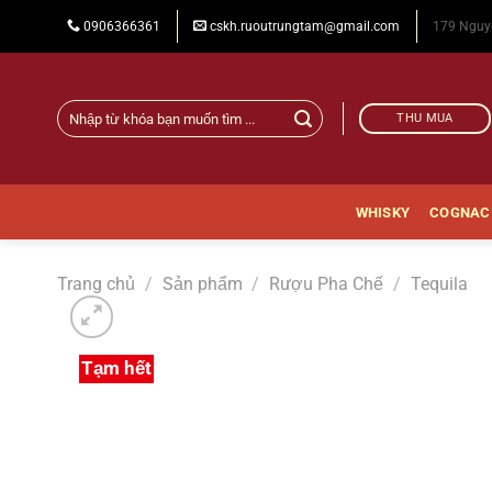
Chuyển
0906366361
cskh.ruoutrungtam@gmail.com
179 Nguy
đến
nội
dung
Tìm
THU MUA
kiếm:
WHISKY
COGNAC
Trang chủ
/
Sản phẩm
/
Rượu Pha Chế
/
Tequila
Tạm hết