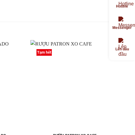
Hotline
Messenger
Lên đầu
Tạm hết
Thêm
Thêm
vào
vào
Yêu
Yêu
thích
thích