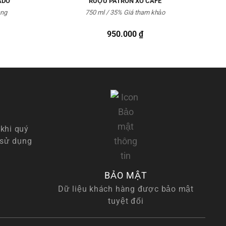
ADO
RƯỢU PATRON XO CAFE
àng
750 ml / 35%
Giá tham khảo
950.000
₫
khi quý
 sử dụng
BẢO MẬT
Dữ liệu khách hàng được bảo mật
tuyệt đối