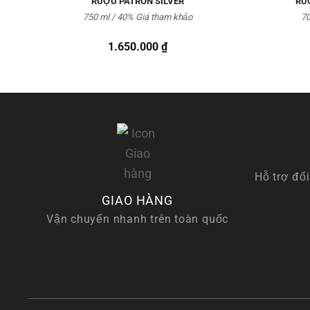
RƯỢU PATRON SILVER
RƯ
750 ml / 40%
Giá tham khảo
70
1.650.000
₫
Hỗ trợ đổi
GIAO HÀNG
Vận chuyển nhanh trên toàn quốc