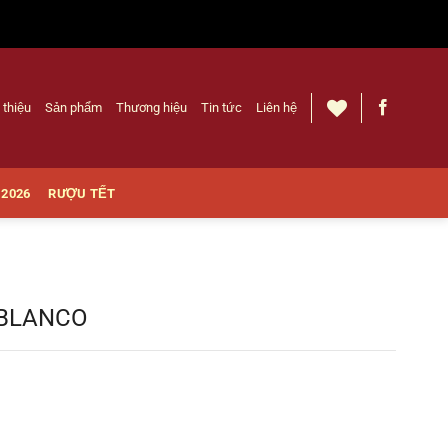
 thiệu
Sản phẩm
Thương hiệu
Tin tức
Liên hệ
 2026
RƯỢU TẾT
 BLANCO