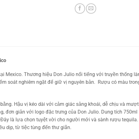
ico
t tại Mexico. Thương hiệu Don Julio nổi tiếng với truyền thốn
iểm soát nghiêm ngặt để giữ vị nguyên bản. Rượu có màu trong
n bằng. Hậu vị kéo dài với cảm giác sảng khoái, dễ chịu và m
ng, đơn giản với logo đặc trưng của Don Julio. Dung tích 750ml
Đây là lựa chọn tuyệt vời cho người mới và sành rượu tequila.
u dịp, từ tiệc tùng đến thư giãn.