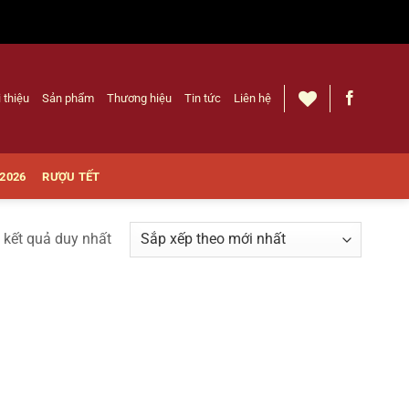
i thiệu
Sản phẩm
Thương hiệu
Tin tức
Liên hệ
 2026
RƯỢU TẾT
ị kết quả duy nhất