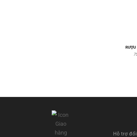
RƯỢU 
75
Hỗ trợ đổi