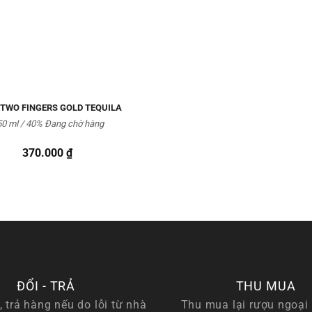
TWO FINGERS GOLD TEQUILA
0 ml / 40%
Đang chờ hàng
370.000
₫
ĐỔI - TRẢ
THU MUA
, trả hàng nếu do lỗi từ nhà
Thu mua lại rượu ngoại 