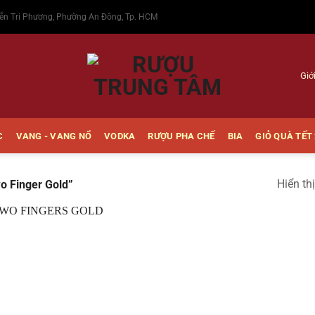
ễn Tri Phương, Phường An Đông, Tp. HCM
Giớ
C
VANG - VANG NỔ
VODKA
RƯỢU PHA CHẾ
BIA
GIỎ QUÀ TẾT
Hiển th
o Finger Gold”
Thêm
vào
Yêu
thích