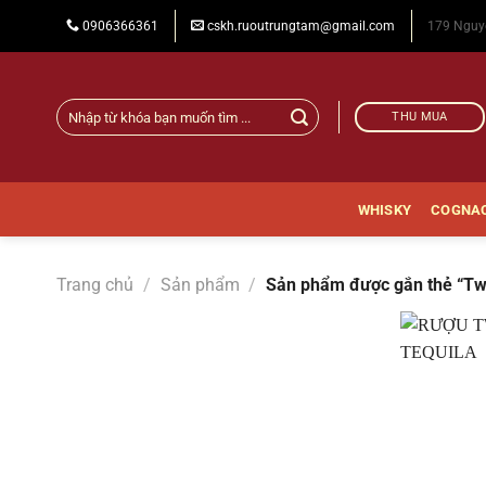
Chuyển
0906366361
cskh.ruoutrungtam@gmail.com
179 Nguy
đến
nội
dung
Tìm
THU MUA
Two
kiếm:
Finger
Gold
WHISKY
COGNA
|
Rượu
Trang chủ
/
Sản phẩm
/
Sản phẩm được gắn thẻ “Tw
Trung
Tâm