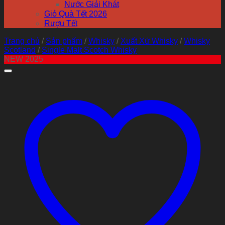
Nước Giải Khát
Giỏ Quà Tết 2026
Rượu Tết
Trang chủ
/
Sản phẩm
/
Whisky
/
Xuất Xứ Whisky
/
Whisky
Scotland
/
Single Malt Scotch Whisky
NEW 2025