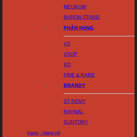
MEUKOW
BARON OTARD
PHÂN HẠNG
VS
VSOP
XO
FINE & RARE
BRANDY
ST REMY
RAYNAL
SUNTORY
Vang - Vang nổ