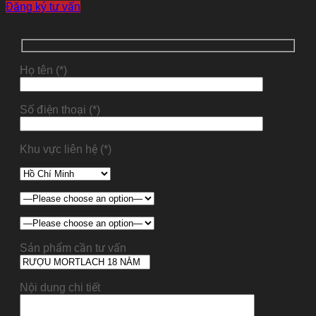
Đăng ký tư vấn
Họ tên (*)
Số điện thoại (*)
Khu vực liên hệ (*)
Sản phẩm cần tư vấn
Nội dung chi tiết