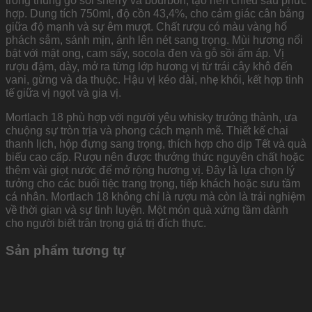
trong thùng gỗ sồi sherry và bourbon, tạo nên chiều sâu phức
hợp. Dung tích 750ml, độ cồn 43,4%, cho cảm giác cân bằng
giữa độ mạnh và sự êm mượt. Chất rượu có màu vàng hổ
phách sẫm, sánh mịn, ánh lên nét sang trọng. Mùi hương nổi
bật với mật ong, cam sấy, socola đen và gỗ sồi ấm áp. Vị
rượu đậm, dày, mở ra từng lớp hương vị từ trái cây khô đến
vani, gừng và da thuộc. Hậu vị kéo dài, nhẹ khói, kết hợp tinh
tế giữa vị ngọt và gia vị.
Mortlach 18 phù hợp với người yêu whisky trưởng thành, ưa
chuộng sự tròn trịa và phong cách mạnh mẽ. Thiết kế chai
thanh lịch, hộp đựng sang trọng, thích hợp cho dịp Tết và quà
biếu cao cấp. Rượu nên được thưởng thức nguyên chất hoặc
thêm vài giọt nước để mở rộng hương vị. Đây là lựa chọn lý
tưởng cho các buổi tiệc trang trọng, tiếp khách hoặc sưu tầm
cá nhân. Mortlach 18 không chỉ là rượu mà còn là trải nghiệm
về thời gian và sự tinh luyện. Một món quà xứng tầm dành
cho người biết trân trọng giá trị đích thực.
Sản phẩm tương tự