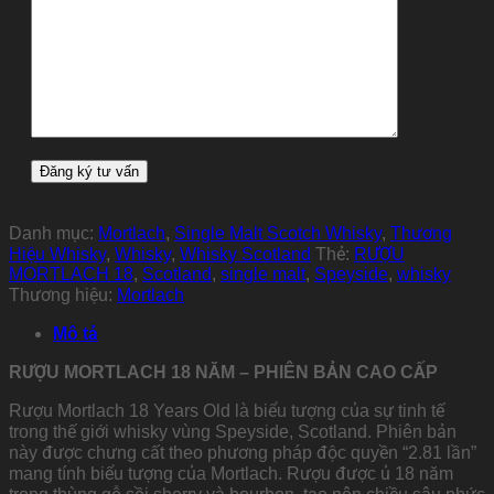
Danh mục:
Mortlach
,
Single Malt Scotch Whisky
,
Thương
Hiệu Whisky
,
Whisky
,
Whisky Scotland
Thẻ:
RƯỢU
MORTLACH 18
,
Scotland
,
single malt
,
Speyside
,
whisky
Thương hiệu:
Mortlach
Mô tả
RƯỢU MORTLACH 18 NĂM – PHIÊN BẢN CAO CẤP
Rượu Mortlach 18 Years Old là biểu tượng của sự tinh tế
trong thế giới whisky vùng Speyside, Scotland. Phiên bản
này được chưng cất theo phương pháp độc quyền “2.81 lần”
mang tính biểu tượng của Mortlach. Rượu được ủ 18 năm