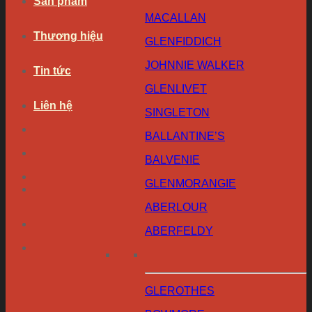
Sản phẩm
MACALLAN
Thương hiệu
GLENFIDDICH
JOHNNIE WALKER
Tin tức
GLENLIVET
Liên hệ
SINGLETON
BALLANTINE’S
BALVENIE
GLENMORANGIE
ABERLOUR
ABERFELDY
GLEROTHES