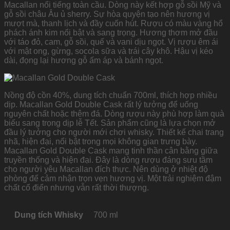
Macallan nổi tiếng toàn cầu. Dòng này kết hợp gỗ sồi Mỹ và
gỗ sồi châu Âu ủ sherry. Sự hòa quyện tạo nên hương vị
mượt mà, thanh lịch và đầy cuốn hút. Rượu có màu vàng hổ
phách ánh kim nổi bật và sang trọng. Hương thơm mở đầu
với táo đỏ, cam, gỗ sồi, quế và vani dịu ngọt. Vị rượu êm ái
với mật ong, gừng, socola sữa và trái cây khô. Hậu vị kéo
dài, đọng lại hương gỗ ấm áp và bánh ngọt.
Nồng độ cồn 40%, dung tích chuẩn 700ml, thích hợp nhiều
dịp. Macallan Gold Double Cask rất lý tưởng để uống
nguyên chất hoặc thêm đá. Dòng rượu này phù hợp làm quà
biếu sang trọng dịp lễ Tết. Sản phẩm cũng là lựa chọn mở
đầu lý tưởng cho người mới chơi whisky. Thiết kế chai trang
nhã, hiện đại, nổi bật trong mọi không gian trưng bày.
Macallan Gold Double Cask mang tinh thần cân bằng giữa
truyền thống và hiện đại. Đây là dòng rượu đáng sưu tầm
cho người yêu Macallan đích thực. Nên dùng ở nhiệt độ
phòng để cảm nhận trọn vẹn hương vị. Một trải nghiệm đậm
chất cổ điển nhưng vẫn rất thời thượng.
Dung tích Whisky
700 ml