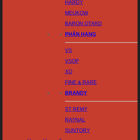
HARDY
MEUKOW
BARON OTARD
PHÂN HẠNG
VS
VSOP
XO
FINE & RARE
BRANDY
ST REMY
RAYNAL
SUNTORY