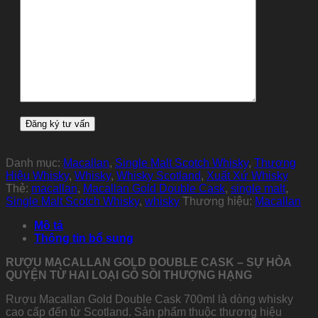
Danh mục:
Macallan
,
Single Malt Scotch Whisky
,
Thương
Hiệu Whisky
,
Whisky
,
Whisky Scotland
,
Xuất Xứ Whisky
Thẻ:
macallan
,
Macallan Gold Double Cask
,
single malt
,
Single Malt Scotch Whisky
,
whisky
Thương hiệu:
Macallan
Mô tả
Thông tin bổ sung
RƯỢU MACALLAN GOLD DOUBLE CASK – SỰ HÒA
QUYỆN TỪ HAI LOẠI GỖ SỒI THƯỢNG HẠNG
Rượu Macallan Gold Double Cask 700ml là dòng whisky
cao cấp đến từ Scotland. Sản phẩm thuộc thương hiệu