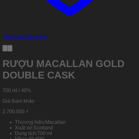
Thêm vào Yêu thích
RƯỢU MACALLAN GOLD
DOUBLE CASK
700 ml / 40%
Giá tham khảo
2.700.000
₫
Thương hiệu:
Macallan
Xuất xứ:
Scotland
Dung tích:
700 ml
Nồng độ:
40%