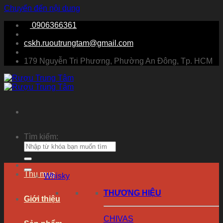
Chuyển đến nội dung
0906366361
cskh.ruoutrungtam@gmail.com
179 Nguyễn Tri Phương, Phường An Đông, Tp. HCM
Tìm kiếm:
Thu mua
Whisky
THƯƠNG HIỆU
Giới thiệu
CHIVAS