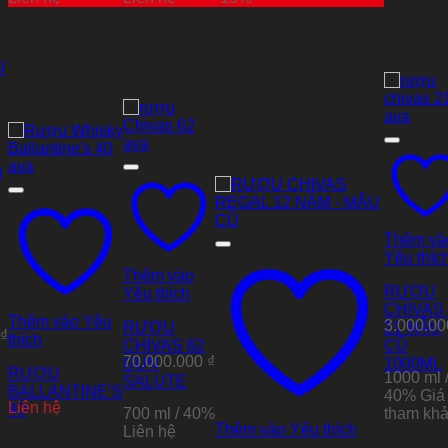
Thêm và
Yêu thíc
Thêm vào
RƯỢU
Yêu thích
CHIVAS
Thêm vào Yêu
3.000.0
RƯỢU
21 MẪU
0
₫
thích
CHIVAS 62
CŨ
70.000.000
₫
GUN
1000ML
RƯỢU
1000 ml 
SALUTE
BALLANTINE’S
40%
Giá
Liên hệ
40
700 ml / 40%
tham kh
Thêm vào Yêu thích
Liên hệ