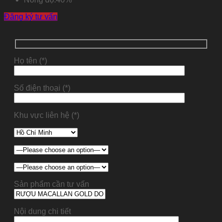
Đăng ký tư vấn
Họ tên (*)
Số điện thoại (*)
Khu vực liên hệ (*)
Sản phẩm cần tư vấn
Nội dung chi tiết