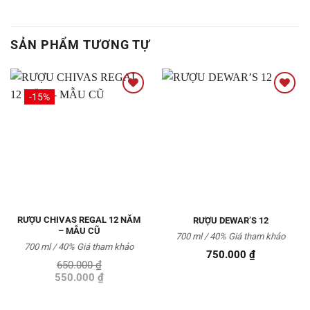
SẢN PHẨM TƯƠNG TỰ
-15%
Thêm
Thêm
vào
vào
Yêu
Yêu
thích
thích
RƯỢU CHIVAS REGAL 12 NĂM
RƯỢU DEWAR’S 12
– MẪU CŨ
700 ml / 40%
Giá tham khảo
700 ml / 40% Giá tham khảo
750.000
₫
650.000
₫
Giá
Giá
550.000
₫
gốc
hiện
là:
tại
650.000 ₫.
là: