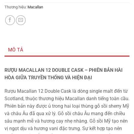
Thương hiệu:
Macallan
MÔ TẢ
RƯỢU MACALLAN 12 DOUBLE CASK – PHIÊN BẢN HÀI
HÒA GIỮA TRUYỀN THỐNG VÀ HIỆN ĐẠI
Rượu Macallan 12 Double Cask là dòng single malt đến từ
Scotland, thuộc thương hiệu Macallan danh tiếng toàn cầu.
Phiên bản này được ủ trong hai loại thùng gỗ sồi sherry Mỹ
và châu Âu đã qua xử lý. Gỗ sồi châu Âu mang đến chiều
sâu mạnh mẽ và hương cay nhẹ nhàng. Gỗ sồi Mỹ tạo nên
vị ngọt dịu và hương vani đặc trưng. Sự kết hợp tạo nên