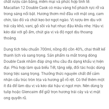
chất rượu cân bằng, mềm mại và phức hợp tinh tế.
Macallan 12 Double Cask có màu vàng hổ phách rực rỡ và
trong sáng nổi bật. Hương thơm mở đầu với mật ong, cam
chín, táo đỏ và chút kẹo bơ ngọt ngào. Vị rượu êm dịu với
trái cây khô, vani, gỗ sồi và hạt nhục đậu khấu nhẹ. Hậu vị
kéo dài với gỗ ấm, chút gia vị và độ ngọt dịu thoang
thoảng.
Dung tích tiêu chuẩn 700ml, nồng độ cồn 40%, chai thiết kế
thanh lịch và sang trọng. Sản phẩm ra mắt trong dòng
Double Cask nhằm đáp ứng nhu cầu đa dạng khẩu vị hiện
đại. Phù hợp làm quà biếu Tết, tặng sếp, đối tác hoặc dùng
trong tiệc sang trọng. Thưởng thức nguyên chất để cảm
nhận cấu trúc tròn trịa và hương gỗ rõ rệt. Có thể thêm một
ít đá để làm dịu vị và kéo dài hậu vị ngọt mịn. Nên dùng ly
tulip hoặc Glencairn để giữ trọn hương trái cây và vị mật
ong quyến rũ.