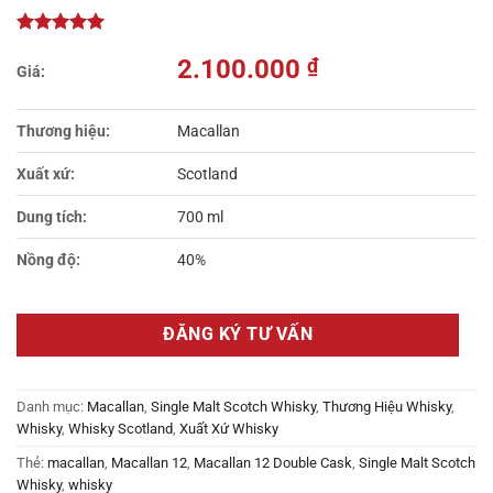
2.100.000
₫
Thương hiệu:
Macallan
Xuất xứ:
Scotland
Dung tích:
700 ml
Nồng độ:
40%
ĐĂNG KÝ TƯ VẤN
Danh mục:
Macallan
,
Single Malt Scotch Whisky
,
Thương Hiệu Whisky
,
Whisky
,
Whisky Scotland
,
Xuất Xứ Whisky
Thẻ:
macallan
,
Macallan 12
,
Macallan 12 Double Cask
,
Single Malt Scotch
Whisky
,
whisky