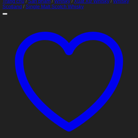
Trang chủ
/
Sản phẩm
/
Whisky
/
Xuất Xứ Whisky
/
Whisky
Scotland
/
Single Malt Scotch Whisky