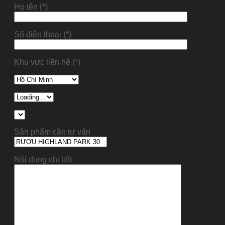
Họ tên (*)
Số điện thoại (*)
Khu vực liên hệ (*)
Sản phẩm cần tư vấn
Nội dung chi tiết