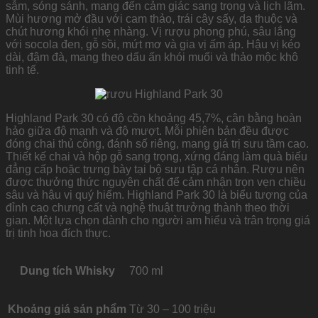
sẫm, sóng sánh, mang đến cảm giác sang trọng và lịch lãm.
Mùi hương mở đầu với cam thảo, trái cây sấy, da thuộc và
chút hương khói nhẹ nhàng. Vị rượu phong phú, sâu lắng
với socola đen, gỗ sồi, mứt mơ và gia vị ấm áp. Hậu vị kéo
dài, đậm đà, mang theo dấu ấn khói muối và thảo mộc khô
tinh tế.
Highland Park 30 có độ cồn khoảng 45,7%, cân bằng hoàn
hảo giữa độ mạnh và độ mượt. Mỗi phiên bản đều được
đóng chai thủ công, đánh số riêng, mang giá trị sưu tầm cao.
Thiết kế chai và hộp gỗ sang trọng, xứng đáng làm quà biếu
đẳng cấp hoặc trưng bày tại bộ sưu tập cá nhân. Rượu nên
được thưởng thức nguyên chất để cảm nhận trọn vẹn chiều
sâu và hậu vị quý hiếm. Highland Park 30 là biểu tượng của
đỉnh cao chưng cất và nghệ thuật trưởng thành theo thời
gian. Một lựa chọn dành cho người am hiểu và trân trọng giá
trị tinh hoa đích thực.
Dung tích Whisky
700 ml
Khoảng giá sản phẩm
Từ 30 – 100 triệu