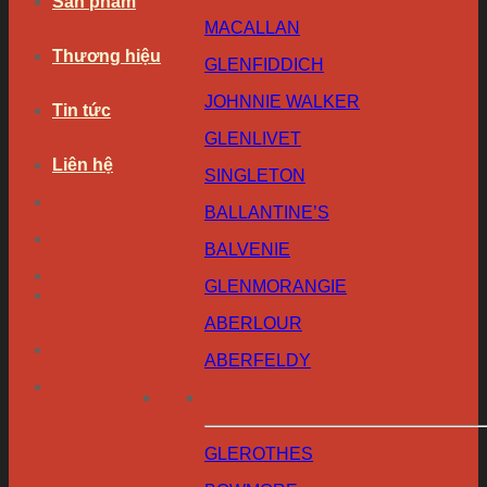
Sản phẩm
MACALLAN
Thương hiệu
GLENFIDDICH
JOHNNIE WALKER
Tin tức
GLENLIVET
Liên hệ
SINGLETON
BALLANTINE’S
BALVENIE
GLENMORANGIE
ABERLOUR
ABERFELDY
GLEROTHES