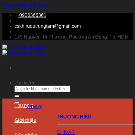
Chuyển đến nội dung
0906366361
cskh.ruoutrungtam@gmail.com
179 Nguyễn Tri Phương, Phường An Đông, Tp. HCM
Tìm kiếm:
Thu mua
Whisky
THƯƠNG HIỆU
Giới thiệu
CHIVAS