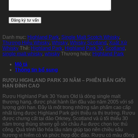
Danh mục:
Highland Park
,
Single Malt Scotch Whisky
,
Thương Hiệu Whisky
,
Whisky
,
Whisky Scotland
,
Xuất Xứ
Whisky
Thẻ:
Highland Park
,
Highland Park 30
,
Scotland
,
single malt whisky
,
whisky
Thương hiệu:
Highland Park
Mô tả
Thông tin bổ sung
RƯỢU HIGHLAND PARK 30 NĂM – PHIÊN BẢN GIỚI
HẠN ĐỈNH CAO
Rượu Highland Park 30 Years Old là dòng single malt
thượng hạng, được phát hành lần đầu vào năm 2005 với số
lượng giới hạn. Đây là một trong những sản phẩm cao cấp
nhất từng được Highland Park giới thiệu ra thị trường. Rượu
được chưng cất tại đảo Orkney, Scotland và ủ tối thiểu 30
năm trong thùng sherry gỗ sồi châu Âu được chọn lọc thủ
công. Quá trình lão hóa lâu năm giúp tạo nên chiều sâu
hương vị hiếm có và phức hợp độc đáo. Rượu có màu đồng