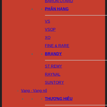
BARON OTARD
PHÂN HẠNG
VS
VSOP
XO
FINE & RARE
BRANDY
ST REMY
RAYNAL
SUNTORY
Vang - Vang nổ
THƯƠNG HIỆU