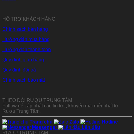
HỖ TRỢ KHÁCH HÀNG
Chính sách bán hàng
Hướng dẫn mua hàng
Hướng dẫn thanh toán
Quy định giao hàng
Quy định đổi trả
Chính sách bảo mật
THEO DÕI RƯỢU TRUNG TÂM
Follow để cập nhật các tin tức, khuyến mãi mới nhất từ
Rượu Trung Tâm.
Trang chủ
Zalo
Hotline
Messenger
Lên đầu
RƯỢU TRUNG TÂM