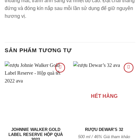
thoáng mát, tránh ánh sáng và nhiệt độ cao. Đặt chai thẳng
đứng và đóng kín nắp sau mỗi lần sử dụng để giữ nguyên
hương vị.
SẢN PHẨM TƯƠNG TỰ
Thêm
Thêm
vào
vào
HẾT HÀNG
Yêu
Yêu
thích
thích
JOHNNIE WALKER GOLD
RƯỢU DEWAR’S 32
LABEL RESERVE HỘP QUÀ
500 ml / 46% Giá tham khảo
2022