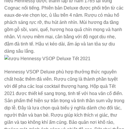
hiệu Hennessy được thành lập từ năm 1765 tại vùng
Cognac nổi tiếng. Phiên bản Deluxe được phối trộn từ các
eaux-de-vie chọn lọc, ủ lâu trên 4 năm. Rượu có màu hổ
phách sáng rực rỡ, thu hút ánh nhìn. Mùi hương đa tầng
gồm gỗ sồi, vani, quế, hương hoa quả chín mọng và hạnh
nhân. Vị rượu mềm mại, cân bằng với độ ngọt dịu nhẹ,
đậm đà tinh tế. Hậu vị kéo dài, ấm áp và lan tỏa sự dịu
dàng sâu lắng.
Hennessy VSOP Deluxe phù hợp thưởng thức nguyên
chất hoặc thêm đá viên. Rượu cũng là thành phần tuyệt
vời để pha các loại cocktail thượng hạng. Hộp quà Tết
2021 được thiết kế sang trọng, tinh tế với hoa văn cổ điển.
Sản phẩm thể hiện sự trân trọng và tinh thần sum vầy trong
dịp lễ. Đây là lựa chọn quà biếu ý nghĩa dành cho đối tác,
người thân và bạn bè. Rượu giúp kích thích vị giác, thư
giãn và tạo không khí ấm cúng. Bảo quản nơi khô ráo,