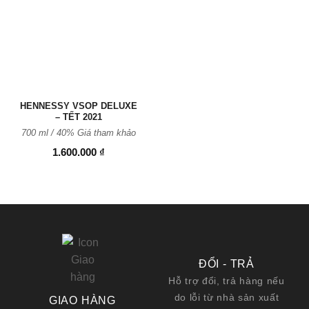
Thêm
vào
Yêu
thích
HENNESSY VSOP DELUXE
– TẾT 2021
700 ml / 40% Giá tham khảo
1.600.000
₫
ĐỔI - TRẢ
Hỗ trợ đổi, trả hàng nếu
do lỗi từ nhà sản xuất
GIAO HÀNG