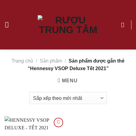
Chuyển
đến
nội
dung
Hennessy
VSOP
Deluxe
Tết
Trang chủ
/
Sản phẩm
/
Sản phẩm được gắn thẻ
2021
“Hennessy VSOP Deluxe Tết 2021”
|
Rượu
MENU
Trung
Tâm