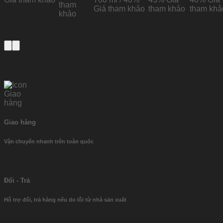
tham
Giá tham khảo
tham khảo
tham khả
khảo
Giao hàng
Vận chuyển nhanh trên toàn quốc
Đổi - Trả
Hỗ trợ đổi, trả hàng nếu do lỗi từ nhà sản xuất