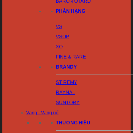
BARON OTARD
PHÂN HẠNG
VS
VSOP
XO
FINE & RARE
BRANDY
ST REMY
RAYNAL
SUNTORY
Vang - Vang nổ
THƯƠNG HIỆU