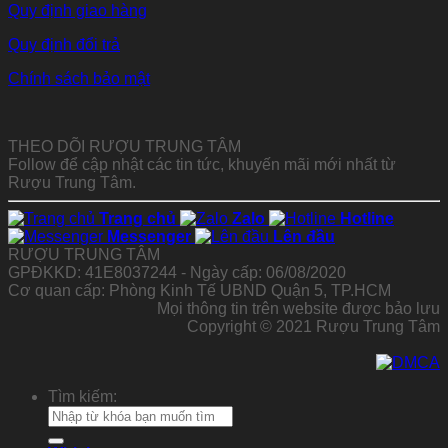
Quy định giao hàng
Quy định đổi trả
Chính sách bảo mật
THEO DÕI RƯỢU TRUNG TÂM
Follow để cập nhật các tin tức, khuyến mãi mới nhất từ
Rượu Trung Tâm.
Trang chủ
Zalo
Hotline
Messenger
Lên đầu
RƯỢU TRUNG TÂM
GPĐKKD: 41E8037244 - Ngày cấp: 06/08/2020
Cơ quan cấp: Phòng Kinh Tế UBND Quận 5, TP.HCM
Mọi thông tin trên website được bảo lưu
Copyright © 2021 Rượu Trung Tâm
Tìm kiếm: