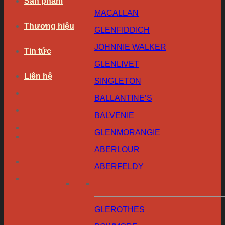
Sản phẩm
MACALLAN
Thương hiệu
GLENFIDDICH
JOHNNIE WALKER
Tin tức
GLENLIVET
Liên hệ
SINGLETON
BALLANTINE’S
BALVENIE
GLENMORANGIE
ABERLOUR
ABERFELDY
GLEROTHES