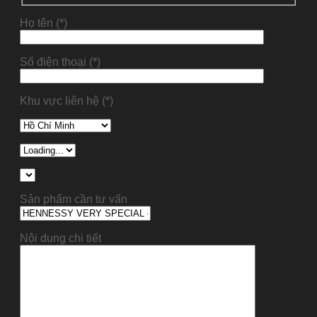
Họ tên (*)
Số điện thoại (*)
Khu vực liên hệ (*)
Sản phẩm cần tư vấn
Nội dung chi tiết