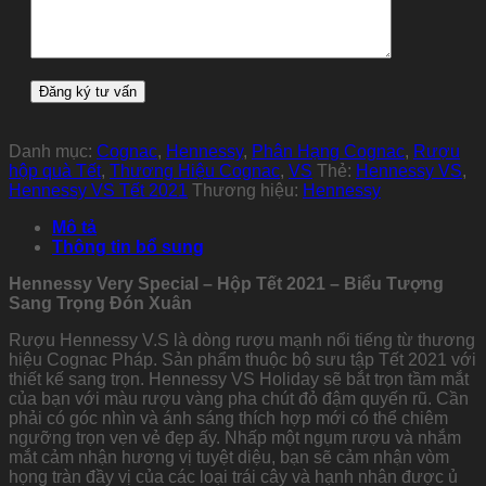
Danh mục:
Cognac
,
Hennessy
,
Phân Hạng Cognac
,
Rượu
hộp quà Tết
,
Thương Hiệu Cognac
,
VS
Thẻ:
Hennessy VS
,
Hennessy VS Tết 2021
Thương hiệu:
Hennessy
Mô tả
Thông tin bổ sung
Hennessy Very Special – Hộp Tết 2021 – Biểu Tượng
Sang Trọng Đón Xuân
Rượu Hennessy V.S là dòng rượu mạnh nổi tiếng từ thương
hiệu Cognac Pháp. Sản phẩm thuộc bộ sưu tập Tết 2021 với
thiết kế sang trọn. Hennessy VS Holiday sẽ bắt trọn tầm mắt
của bạn với màu rượu vàng pha chút đỏ đậm quyến rũ. Cần
phải có góc nhìn và ánh sáng thích hợp mới có thể chiêm
ngưỡng trọn vẹn vẻ đẹp ấy. Nhấp một ngụm rượu và nhắm
mắt cảm nhận hương vị tuyệt diệu, bạn sẽ cảm nhận vòm
họng tràn đầy vị của các loại trái cây và hạnh nhân được ủ