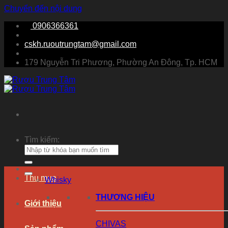
Chuyển đến nội dung
0906366361
cskh.ruoutrungtam@gmail.com
179 Nguyễn Tri Phương, Phường An Đông, Tp. HCM
Tìm kiếm:
Thu mua
Whisky
THƯƠNG HIỆU
Giới thiệu
CHIVAS