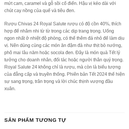
mứt cam, caramel và gỗ sồi cổ điển. Hậu vị kéo dài với
chút cay nồng của quế và tiêu đen.
Rượu Chivas 24 Royal Salute rượu có độ cồn 40%, thích
hợp để nhâm nhi từ từ trong các dịp trang trọng. Uống
ngon nhất ở nhiệt độ phòng, có thể thêm đá nhỏ để làm dịu
vị. Nên dùng cùng các món ăn đậm đà như thịt bò nướng,
phô mai lâu năm hoặc socola đen. Đây là món quà Tết lý
tưởng cho doanh nhân, đối tác hoặc người thân quý trọng.
Royal Salute 24 không chỉ là rượu, mà còn là biểu tượng
của đẳng cấp và truyền thống. Phiên bản Tết 2024 thể hiện
sự sang trọng, trân trọng và lời chúc thịnh vượng đầu
xuân.
SẢN PHẨM TƯƠNG TỰ