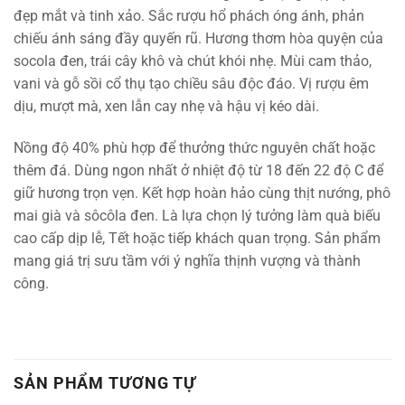
đẹp mắt và tinh xảo. Sắc rượu hổ phách óng ánh, phản
chiếu ánh sáng đầy quyến rũ. Hương thơm hòa quyện của
socola đen, trái cây khô và chút khói nhẹ. Mùi cam thảo,
vani và gỗ sồi cổ thụ tạo chiều sâu độc đáo. Vị rượu êm
dịu, mượt mà, xen lẫn cay nhẹ và hậu vị kéo dài.
Nồng độ 40% phù hợp để thưởng thức nguyên chất hoặc
thêm đá. Dùng ngon nhất ở nhiệt độ từ 18 đến 22 độ C để
giữ hương trọn vẹn. Kết hợp hoàn hảo cùng thịt nướng, phô
mai già và sôcôla đen. Là lựa chọn lý tưởng làm quà biếu
cao cấp dịp lễ, Tết hoặc tiếp khách quan trọng. Sản phẩm
mang giá trị sưu tầm với ý nghĩa thịnh vượng và thành
công.
SẢN PHẨM TƯƠNG TỰ