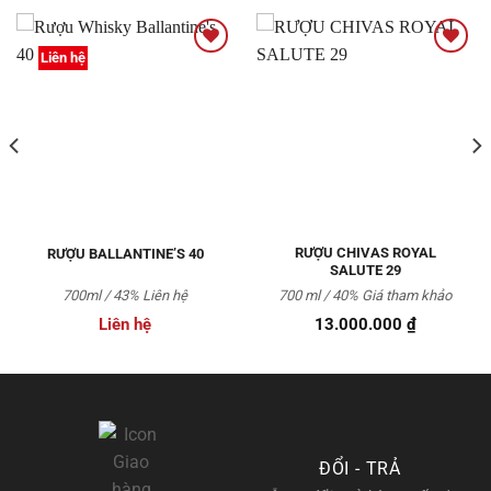
Liên hệ
Thêm
Thêm
vào
vào
Yêu
Yêu
thích
thích
RƯỢU CHIVAS ROYAL
RƯỢU BALLANTINE’S 40
SALUTE 29
700ml / 43% Liên hệ
700 ml / 40%
Giá tham khảo
Liên hệ
13.000.000
₫
ĐỔI - TRẢ