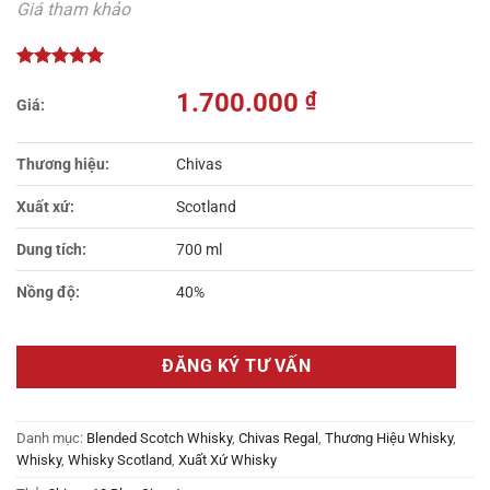
Giá tham khảo
1.700.000
₫
Thương hiệu:
Chivas
Xuất xứ:
Scotland
Dung tích:
700 ml
Nồng độ:
40%
ĐĂNG KÝ TƯ VẤN
Danh mục:
Blended Scotch Whisky
,
Chivas Regal
,
Thương Hiệu Whisky
,
Whisky
,
Whisky Scotland
,
Xuất Xứ Whisky